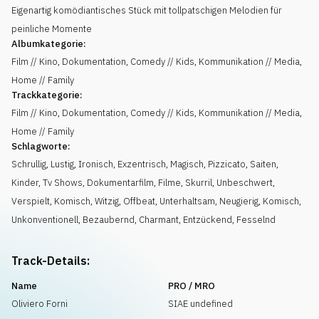
Eigenartig komödiantisches Stück mit tollpatschigen Melodien für
peinliche Momente
Albumkategorie:
Film // Kino, Dokumentation, Comedy // Kids, Kommunikation // Media,
Home // Family
Trackkategorie:
Film // Kino, Dokumentation, Comedy // Kids, Kommunikation // Media,
Home // Family
Schlagworte:
Schrullig
,
Lustig
,
Ironisch
,
Exzentrisch
,
Magisch
,
Pizzicato
,
Saiten
,
Kinder
,
Tv Shows
,
Dokumentarfilm
,
Filme
,
Skurril
,
Unbeschwert
,
Verspielt
,
Komisch
,
Witzig
,
Offbeat
,
Unterhaltsam
,
Neugierig
,
Komisch
,
Unkonventionell
,
Bezaubernd
,
Charmant
,
Entzückend
,
Fesselnd
Track-Details:
Name
PRO / MRO
Oliviero Forni
SIAE undefined