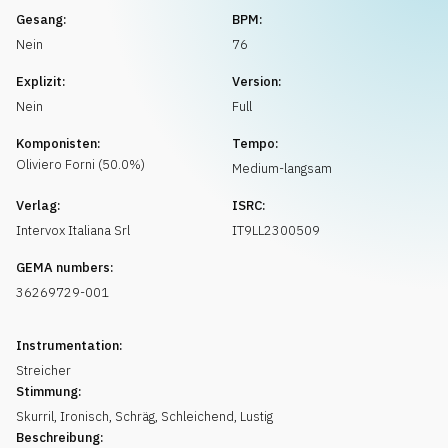
Musikanfrage
Gesang:
BPM:
Nein
76
Explizit:
Version:
Nein
Full
Komponisten:
Tempo:
Oliviero
Forni
(
50.0
%)
Medium-langsam
Verlag:
ISRC:
Intervox Italiana Srl
IT9LL2300509
GEMA numbers:
36269729-001
Instrumentation:
Streicher
Stimmung:
Skurril
,
Ironisch
,
Schräg
,
Schleichend
,
Lustig
Beschreibung: