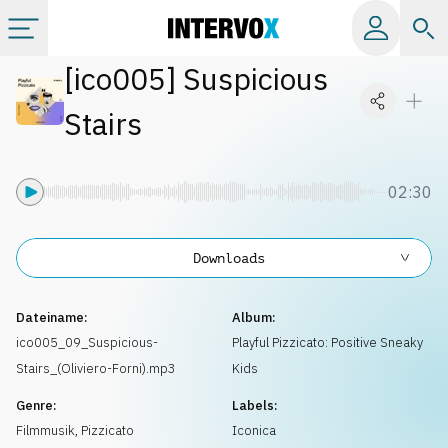
[
ico005
]
Suspicious
Kategorien
Stairs
Alle Alben
02:30
Labels
Downloads
Playlists
Dateiname:
Album:
Lizenzen
ico005_09_Suspicious-
Playful Pizzicato: Positive Sneaky
Stairs_(Oliviero-Forni).mp3
Kids
Info
Genre:
Labels:
Filmmusik
,
Pizzicato
Iconica