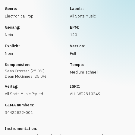
Musikanfrage
Genre:
Labels:
Electronica
,
Pop
All Sorts Music
Gesang:
BPM:
Nein
120
Explizit:
Version:
Nein
Full
Komponisten:
Tempo:
Sean
Crossan
(
25.0
%)
Medium-schnell
Dean
McGinnes
(
25.0
%)
Verlag:
ISRC:
All Sorts Music Pty Ltd
AUHWD2310249
GEMA numbers:
34422822-001
Instrumentation: