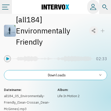
[
all184
]
Kategorien
Environmentally
Alle Alben
Friendly
Labels
02:33
Playlists
Downloads
Lizenzen
Dateiname:
Album:
all184_05_Environmentally-
Life In Motion 2
Info
Friendly_(Sean-Crossan_Dean-
McGinnes).mp3