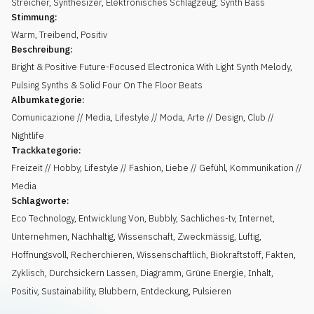
Streicher
,
Synthesizer
,
Elektronisches Schlagzeug
,
Synth Bass
Stimmung:
Warm
,
Treibend
,
Positiv
Beschreibung:
Bright & Positive Future-Focused Electronica With Light Synth Melody,
Pulsing Synths & Solid Four On The Floor Beats
Albumkategorie:
Comunicazione // Media, Lifestyle // Moda, Arte // Design, Club //
Nightlife
Trackkategorie:
Freizeit // Hobby, Lifestyle // Fashion, Liebe // Gefühl, Kommunikation //
Media
Schlagworte:
Eco Technology
,
Entwicklung Von
,
Bubbly
,
Sachliches-tv
,
Internet
,
Unternehmen
,
Nachhaltig
,
Wissenschaft
,
Zweckmässig
,
Luftig
,
Hoffnungsvoll
,
Recherchieren
,
Wissenschaftlich
,
Biokraftstoff
,
Fakten
,
Zyklisch
,
Durchsickern Lassen
,
Diagramm
,
Grüne Energie
,
Inhalt
,
Positiv
,
Sustainability
,
Blubbern
,
Entdeckung
,
Pulsieren