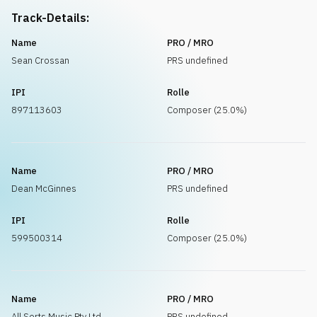
Track-Details:
Name
PRO / MRO
Sean Crossan
PRS undefined
IPI
Rolle
897113603
Composer (25.0%)
Name
PRO / MRO
Dean McGinnes
PRS undefined
IPI
Rolle
599500314
Composer (25.0%)
Name
PRO / MRO
All Sorts Music Pty Ltd
PRS undefined