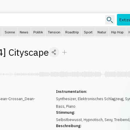
Extr
Sonne
News
Politik
Tension
Roadtrip
Sport
Natur
Hip Hop
4
]
Cityscape
Instrumentation:
(Sean-Crossan_Dean-
Synthesizer
,
Elektronisches Schlagzeug
,
Sy
Bass
,
Piano
Stimmung:
Selbstbewusst
,
Hypnotisch
,
Sexy
,
Treibend
Beschreibung: