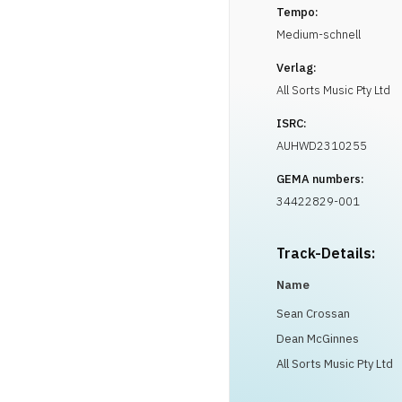
Tempo:
Medium-schnell
Verlag:
All Sorts Music Pty Ltd
ISRC:
AUHWD2310255
GEMA numbers:
34422829-001
Track-Details:
Name
Sean Crossan
Dean McGinnes
All Sorts Music Pty Ltd