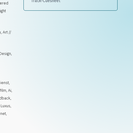
Track-Cuesheet
yered
ight
 Art //
 Design,
ienst
,
film
,
Ai
,
idback
,
,
Luxus
,
rnet
,