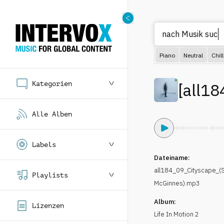
nach
Piano
Neutral
Chill
Kategorien
[
all18
Alle Alben
Labels
Dateiname:
all184_09_Cityscape_
Playlists
McGinnes).mp3
Album:
Lizenzen
Life In Motion 2