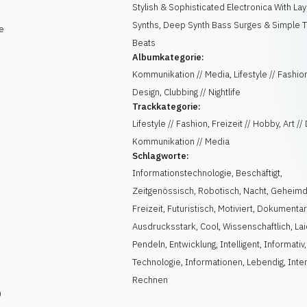
Stylish & Sophisticated Electronica With La
Synths, Deep Synth Bass Surges & Simple T
e
Beats
Albumkategorie:
Kommunikation // Media, Lifestyle // Fashion,
Design, Clubbing // Nightlife
Trackkategorie:
Lifestyle // Fashion, Freizeit // Hobby, Art //
Kommunikation // Media
Schlagworte:
Informationstechnologie
,
Beschäftigt
,
Zeitgenössisch
,
Robotisch
,
Nacht
,
Geheimd
Freizeit
,
Futuristisch
,
Motiviert
,
Dokumentar
Ausdrucksstark
,
Cool
,
Wissenschaftlich
,
La
Pendeln
,
Entwicklung
,
Intelligent
,
Informativ
Technologie
,
Informationen
,
Lebendig
,
Inte
Rechnen
)