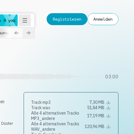
Registrieren
Anmelden
a 4 you
Hoffnungsvoll
Dokumentation
Verspielt
Fashion
Jazz
03:00
nth
Track mp3
7,30 MB
Track wav
51,84 MB
Alle 4 alternativen Tracks
17,19 MB
MP3_andere
,
Düster
Alle 4 alternativen Tracks
120,96 MB
WAV_andere