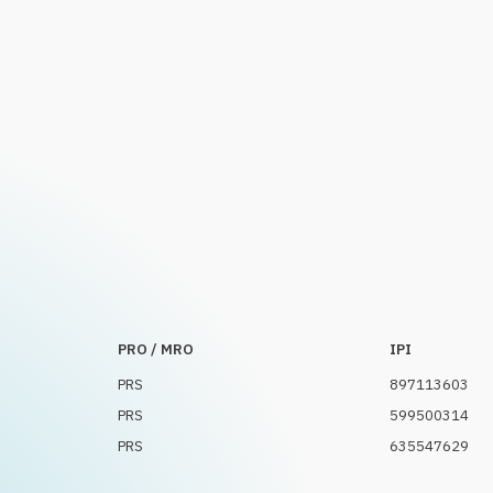
PRO / MRO
IPI
PRS
897113603
PRS
599500314
PRS
635547629