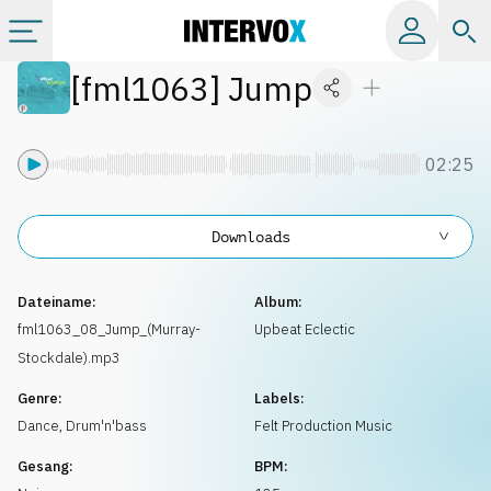
[
fml1063
]
Jump
Kategorien
Alle Alben
02:25
Labels
Downloads
Playlists
Dateiname:
Album:
fml1063_08_Jump_(Murray-
Upbeat Eclectic
Stockdale).mp3
Lizenzen
Genre:
Labels:
Dance
,
Drum'n'bass
Felt Production Music
Info
Gesang:
BPM: