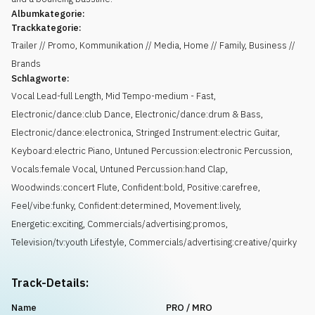
Albumkategorie:
Trackkategorie:
Trailer // Promo, Kommunikation // Media, Home // Family, Business //
Brands
Schlagworte:
Vocal Lead-full Length
,
Mid Tempo-medium - Fast
,
Electronic/dance:club Dance
,
Electronic/dance:drum & Bass
,
Electronic/dance:electronica
,
Stringed Instrument:electric Guitar
,
Keyboard:electric Piano
,
Untuned Percussion:electronic Percussion
,
Vocals:female Vocal
,
Untuned Percussion:hand Clap
,
Woodwinds:concert Flute
,
Confident:bold
,
Positive:carefree
,
Feel/vibe:funky
,
Confident:determined
,
Movement:lively
,
Energetic:exciting
,
Commercials/advertising:promos
,
Television/tv:youth Lifestyle
,
Commercials/advertising:creative/quirky
Track-Details:
Name
PRO / MRO