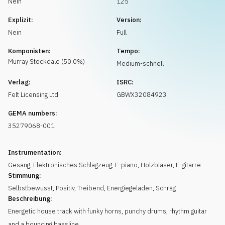
Nein
125
Musikanfrage
Explizit:
Version:
Nein
Full
Komponisten:
Tempo:
Murray
Stockdale
(
50.0
%)
Medium-schnell
Verlag:
ISRC:
Felt Licensing Ltd
GBWX32084923
GEMA numbers:
35279068-001
Instrumentation:
Gesang
,
Elektronisches Schlagzeug
,
E-piano
,
Holzbläser
,
E-gitarre
Stimmung:
Selbstbewusst
,
Positiv
,
Treibend
,
Energiegeladen
,
Schräg
Beschreibung:
Energetic house track with funky horns, punchy drums, rhythm guitar
and a bouncing bassline.