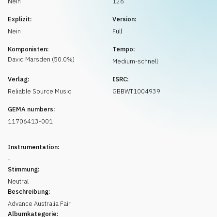
Nein
126
Musikanfrage
Explizit:
Version:
Nein
Full
Komponisten:
Tempo:
David
Marsden
(
50.0
%)
Medium-schnell
Verlag:
ISRC:
Reliable Source Music
GBBWT1004939
GEMA numbers:
11706413-001
Instrumentation:
-
Stimmung:
Neutral
Beschreibung:
Advance Australia Fair
Albumkategorie: