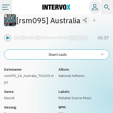
[
rsm095
]
Australia
Kategorien
Alle Alben
00:57
Labels
Downloads
Playlists
Dateiname:
Album:
rsm095_24_Australia_736305.m
National Anthems
p3
Lizenzen
Genre:
Labels:
Klassik
Reliable Source Music
Info
Gesang:
BPM: