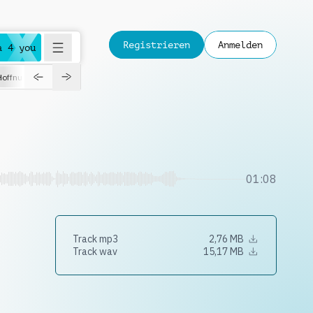
Registrieren
Anmelden
a 4 you
Hoffnungsvoll
Dokumentation
Verspielt
Fashion
Jazz
01:08
Track mp3
2,76 MB
Track wav
15,17 MB