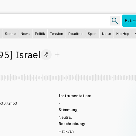
Extr
Sonne
News
Politik
Tension
Roadtrip
Sport
Natur
Hip Hop
95
]
Israel
Instrumentation:
6307.mp3
-
Stimmung:
Neutral
Beschreibung:
Hatikvah