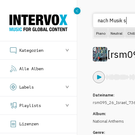
nach M
Piano
Neutral
Chill
Kategorien
[
rsm0
Alle Alben
Labels
Dateiname:
rsm095_26_Israel_73
Playlists
Album:
National Anthems
Lizenzen
Genre: