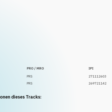
PRO / MRO
IPI
PRS
271112603
PRS
269721142
ionen dieses Tracks: