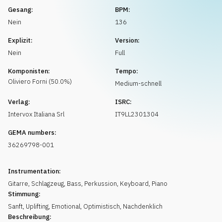
Musikanfrage
Gesang:
BPM:
Nein
136
Explizit:
Version:
Nein
Full
Komponisten:
Tempo:
Oliviero
Forni
(
50.0
%)
Medium-schnell
Verlag:
ISRC:
Intervox Italiana Srl
IT9LL2301304
GEMA numbers:
36269798-001
Instrumentation:
Gitarre
,
Schlagzeug
,
Bass
,
Perkussion
,
Keyboard
,
Piano
Stimmung:
Sanft
,
Uplifting
,
Emotional
,
Optimistisch
,
Nachdenklich
Beschreibung: