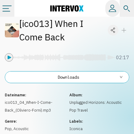
[
ico013
]
When I
Kategorien
Come Back
Alle Alben
02:17
Labels
Downloads
Playlists
Dateiname:
Album:
Lizenzen
ico013_04_When-I-Come-
Unplugged Horizons: Acoustic
Back_(Oliviero-Forni).mp3
Pop Travel
Info
Genre:
Labels:
Pop
,
Acoustic
Iconica