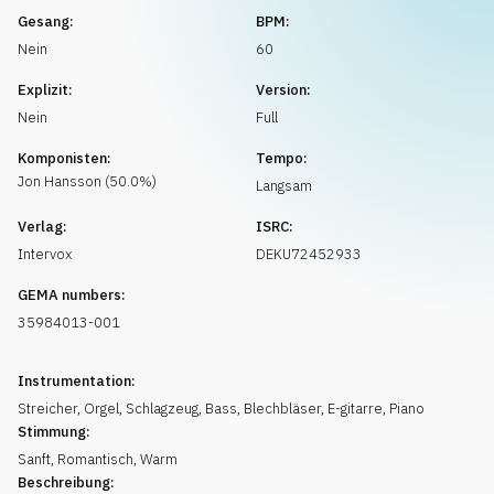
Musikanfrage
Gesang:
BPM:
Nein
60
Explizit:
Version:
Nein
Full
Komponisten:
Tempo:
Jon
Hansson
(
50.0
%)
Langsam
Verlag:
ISRC:
Intervox
DEKU72452933
GEMA numbers:
35984013-001
Instrumentation:
Streicher
,
Orgel
,
Schlagzeug
,
Bass
,
Blechbläser
,
E-gitarre
,
Piano
Stimmung:
Sanft
,
Romantisch
,
Warm
Beschreibung: