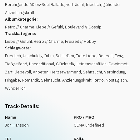
Beruhigende 60ies-Soul Ballade, verträumt, friedlich, glühende
Anziehungskraft
Albumkategorie:
Retro // Charme, Liebe // Gefühl, Boulevard // Gossip
Trackkategorie:
Liebe // Gefühl, Retro // Charme, Freizeit // Hobby
Schlagworte:
Friedlich
,
Unschuldig
,
Intim
,
Schließen
,
Tiefe Liebe
,
Beseelt
,
Ewig
,
Tiefgreifend
,
Unconditional
,
Glückselig
,
Leidenschaftlich
,
Gewidmet
,
Zart
,
Liebevoll
,
Anbeten
,
Herzerwärmend
,
Sehnsucht
,
Verbindung
,
Hingabe
,
Romantik
,
Sehnsucht
,
Anziehungskraft
,
Retro
,
Nostalgisch
,
Wunderlich
Track-Details:
Name
PRO / MRO
Jon Hansson
GEMA undefined
IPI
Rolle