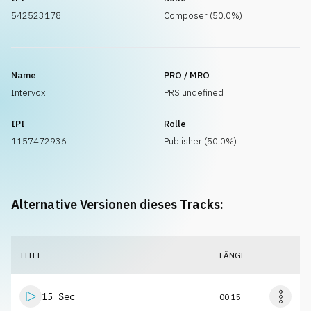
542523178
Composer (50.0%)
Name
PRO / MRO
Intervox
PRS undefined
IPI
Rolle
1157472936
Publisher (50.0%)
Alternative Versionen dieses Tracks:
TITEL
LÄNGE
15 Sec
00:15