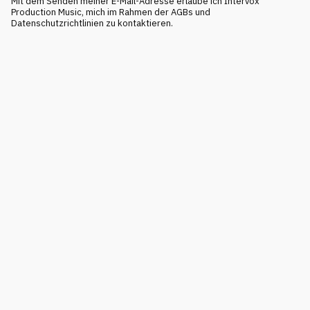
Mit dem Senden meiner E-Mail-Adresse erlaube ich Intervox
Production Music, mich im Rahmen der AGBs und
Datenschutzrichtlinien zu kontaktieren.