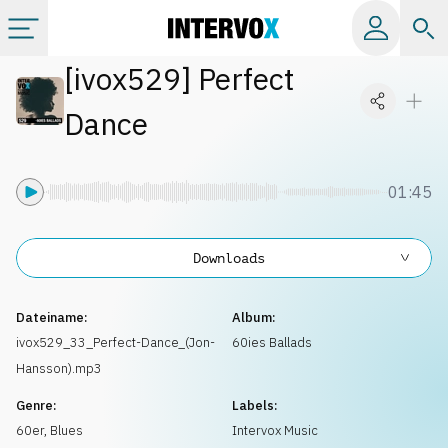
[
ivox529
]
Perfect
Kategorien
Dance
Alle Alben
01:45
Labels
Downloads
Playlists
Dateiname:
Album:
Lizenzen
ivox529_33_Perfect-Dance_(Jon-
60ies Ballads
Hansson).mp3
Info
Genre:
Labels:
60er
,
Blues
Intervox Music