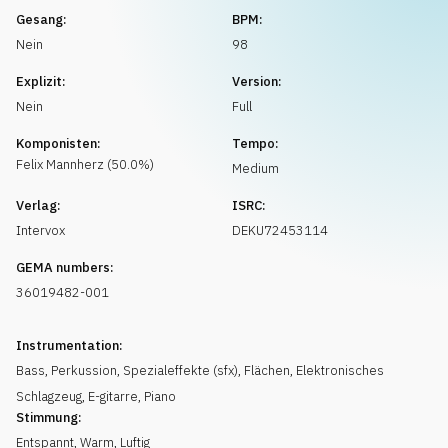
Musikanfrage
Gesang:
BPM:
Nein
98
Explizit:
Version:
Nein
Full
Komponisten:
Tempo:
Felix
Mannherz
(
50.0
%)
Medium
Verlag:
ISRC:
Intervox
DEKU72453114
GEMA numbers:
36019482-001
Instrumentation:
Bass
,
Perkussion
,
Spezialeffekte (sfx)
,
Flächen
,
Elektronisches
Schlagzeug
,
E-gitarre
,
Piano
Stimmung:
Entspannt
,
Warm
,
Luftig