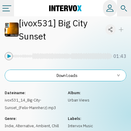
[
ivox531
]
Big City
Kategorien
Sunset
Alle Alben
01:43
Labels
Downloads
Playlists
Dateiname:
Album:
Lizenzen
ivox531_14_Big-City-
Urban Views
Sunset_(Felix-Mannherz).mp3
Info
Genre:
Labels:
Indie, Alternative
,
Ambient, Chill
Intervox Music