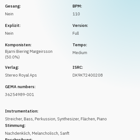
Musikanfrage
Gesang:
BPM:
Nein
110
Explizit:
Version:
Nein
Full
Komponisten:
Tempo:
Bjarni Biering
Margeirsson
Medium
(
50.0
%)
Verlag:
ISRC:
Stereo Royal Aps
DK9K72400208
GEMA numbers:
36254989-001
Instrumentation:
Streicher
,
Bass
,
Perkussion
,
Synthesizer
,
Flächen
,
Piano
Stimmung:
Nachdenklich
,
Melancholisch
,
Sanft
Beschreibung: