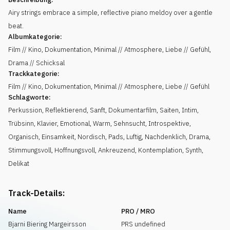
Airy strings embrace a simple, reflective piano meldoy over a gentle
beat.
Albumkategorie:
Film // Kino, Dokumentation, Minimal // Atmosphere, Liebe // Gefühl,
Drama // Schicksal
Trackkategorie:
Film // Kino, Dokumentation, Minimal // Atmosphere, Liebe // Gefühl
Schlagworte:
Perkussion
,
Reflektierend
,
Sanft
,
Dokumentarfilm
,
Saiten
,
Intim
,
Trübsinn
,
Klavier
,
Emotional
,
Warm
,
Sehnsucht
,
Introspektive
,
Organisch
,
Einsamkeit
,
Nordisch
,
Pads
,
Luftig
,
Nachdenklich
,
Drama
,
Stimmungsvoll
,
Hoffnungsvoll
,
Ankreuzend
,
Kontemplation
,
Synth
,
Delikat
Track-Details:
Name
PRO / MRO
Bjarni Biering Margeirsson
PRS undefined