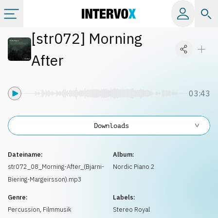
[
str072
]
Morning
Kategorien
After
Alle Alben
03:43
Labels
Downloads
Playlists
Dateiname:
Album:
Lizenzen
str072_08_Morning-After_(Bjarni-
Nordic Piano 2
Biering-Margeirsson).mp3
Info
Genre:
Labels:
Percussion
,
Filmmusik
Stereo Royal