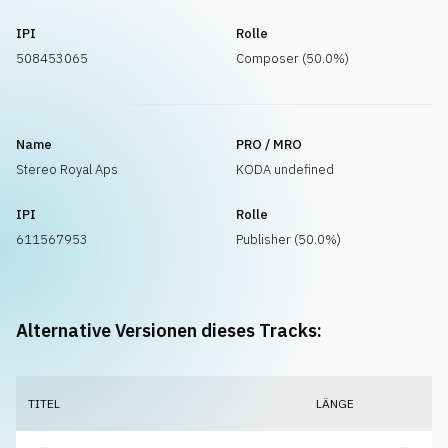
IPI
Rolle
508453065
Composer (50.0%)
Name
PRO / MRO
Stereo Royal Aps
KODA undefined
IPI
Rolle
611567953
Publisher (50.0%)
Alternative Versionen dieses Tracks:
TITEL
LÄNGE