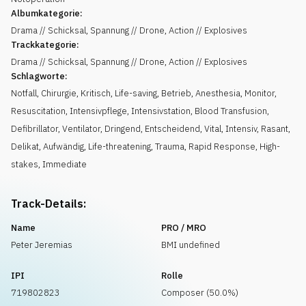
Albumkategorie:
Drama // Schicksal, Spannung // Drone, Action // Explosives
Trackkategorie:
Drama // Schicksal, Spannung // Drone, Action // Explosives
Schlagworte:
Notfall
,
Chirurgie
,
Kritisch
,
Life-saving
,
Betrieb
,
Anesthesia
,
Monitor
,
Resuscitation
,
Intensivpflege
,
Intensivstation
,
Blood Transfusion
,
Defibrillator
,
Ventilator
,
Dringend
,
Entscheidend
,
Vital
,
Intensiv
,
Rasant
,
Delikat
,
Aufwändig
,
Life-threatening
,
Trauma
,
Rapid Response
,
High-
stakes
,
Immediate
Track-Details:
Name
PRO / MRO
Peter Jeremias
BMI undefined
IPI
Rolle
719802823
Composer (50.0%)