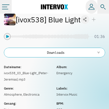
[
ivox538
]
Blue Light
Kategorien
Alle Alben
01:36
Labels
Downloads
Playlists
Dateiname:
Album:
ivox538_03_Blue-Light_(Peter-
Emergency
Jeremias).mp3
Lizenzen
Genre:
Labels:
Atmosphere
,
Electronica
Intervox Music
Info
Gesang:
BPM: