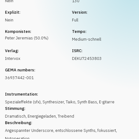
Nein
130
Musikanfrage
Explizit:
Version:
Nein
Full
Komponisten:
Tempo:
Peter
Jeremias
(
50.0
%)
Medium-schnell
Verlag:
ISRC:
Intervox
DEKU72453803
GEMA numbers:
36937442-001
Instrumentation:
Spezialeffekte (sfx)
,
Synthesizer
,
Taiko
,
Synth Bass
,
E-gitarre
Stimmung:
Dramatisch
,
Energiegeladen
,
Treibend
Beschreibung:
Angespannter Underscore, entschlossene Synths, fokussiert,
Notoperation