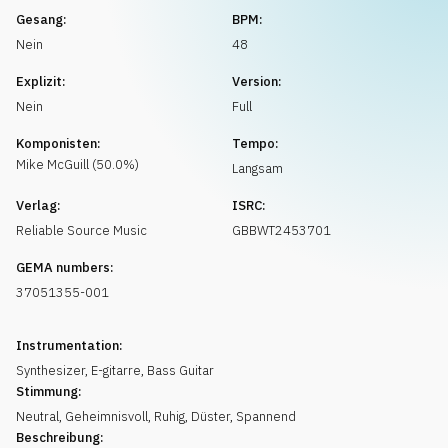
Musikanfrage
Gesang:
BPM:
Nein
48
Explizit:
Version:
Nein
Full
Komponisten:
Tempo:
Mike
McGuill
(
50.0
%)
Langsam
Verlag:
ISRC:
Reliable Source Music
GBBWT2453701
GEMA numbers:
37051355-001
Instrumentation:
Synthesizer
,
E-gitarre
,
Bass Guitar
Stimmung:
Neutral
,
Geheimnisvoll
,
Ruhig
,
Düster
,
Spannend
Beschreibung: