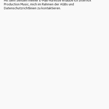
Mit dem Senden meiner E-Mail-Adresse erlaube ich Intervox
Production Music, mich im Rahmen der AGBs und
Datenschutzrichtlinien zu kontaktieren.