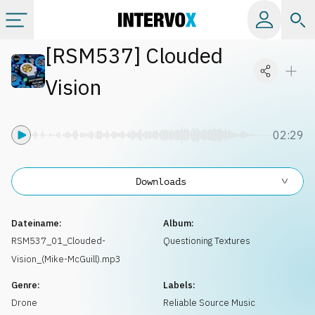
[
RSM537
]
Clouded
Kategorien
Vision
Alle Alben
02:29
Labels
Downloads
Playlists
Dateiname:
Album:
Lizenzen
RSM537_01_Clouded-
Questioning Textures
Vision_(Mike-McGuill).mp3
Info
Genre:
Labels:
Drone
Reliable Source Music