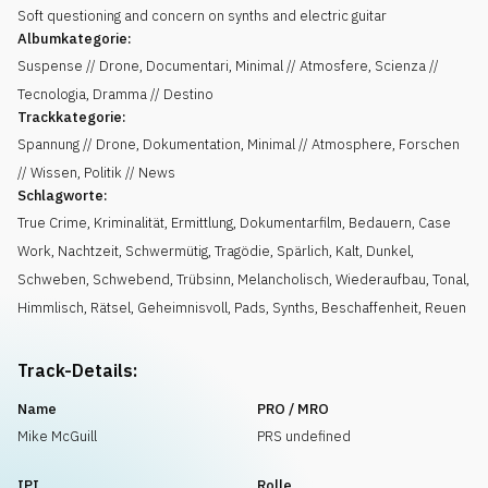
Soft questioning and concern on synths and electric guitar
Albumkategorie:
Suspense // Drone, Documentari, Minimal // Atmosfere, Scienza //
Tecnologia, Dramma // Destino
Trackkategorie:
Spannung // Drone, Dokumentation, Minimal // Atmosphere, Forschen
// Wissen, Politik // News
Schlagworte:
True Crime
,
Kriminalität
,
Ermittlung
,
Dokumentarfilm
,
Bedauern
,
Case
Work
,
Nachtzeit
,
Schwermütig
,
Tragödie
,
Spärlich
,
Kalt
,
Dunkel
,
Schweben
,
Schwebend
,
Trübsinn
,
Melancholisch
,
Wiederaufbau
,
Tonal
,
Himmlisch
,
Rätsel
,
Geheimnisvoll
,
Pads
,
Synths
,
Beschaffenheit
,
Reuen
Track-Details:
Name
PRO / MRO
Mike McGuill
PRS undefined
IPI
Rolle