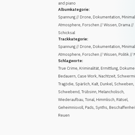
and piano
Albumkategorie:
Spannung // Drone, Dokumentation, Minimal
Atmosphere, Forschen // Wissen, Drama //
Schicksal
Trackkategorie:
Spannung // Drone, Dokumentation, Minimal
Atmosphere, Forschen // Wissen, Politik //
Schlagworte:
True Crime
,
Kriminalität
,
Ermittlung
,
Dokumen
Bedauern
,
Case Work
,
Nachtzeit
,
Schwermü
Tragödie
,
Spärlich
,
Kalt
,
Dunkel
,
Schweben
,
Schwebend
,
Trübsinn
,
Melancholisch
,
Wiederaufbau
,
Tonal
,
Himmlisch
,
Rätsel
,
Geheimnisvoll
,
Pads
,
Synths
,
Beschaffenhei
Reuen