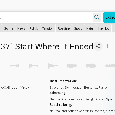
Extr
Sonne
News
Politik
Tension
Roadtrip
Sport
Natur
Hip Hop
37
]
Start Where It Ended
Instrumentation:
e-It-Ended_(Mike-
Streicher
,
Synthesizer
,
E-gitarre
,
Piano
Stimmung:
Neutral
,
Geheimnisvoll
,
Ruhig
,
Düster
,
Span
Beschreibung:
Neutral and reflective strings, synths, electr