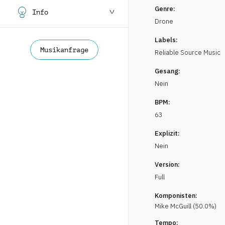
Genre:
Info
Drone
Labels:
Musikanfrage
Reliable Source Music
Gesang:
Nein
BPM:
63
Explizit:
Nein
Version:
Full
Komponisten:
Mike
McGuill
(
50.0
%)
Tempo: