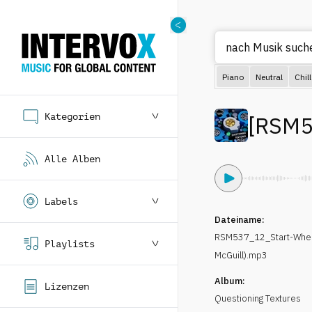
nach M
Piano
Neutral
Chill
Kategorien
[
RSM5
Alle Alben
Labels
Dateiname:
RSM537_12_Start-Wher
Playlists
McGuill).mp3
Album:
Lizenzen
Questioning Textures