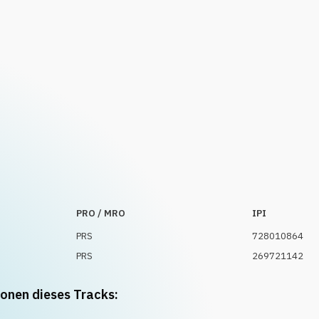
PRO / MRO
IPI
PRS
728010864
PRS
269721142
ionen dieses Tracks: