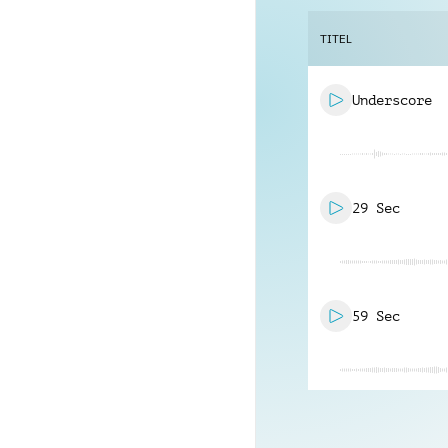
TITEL
Underscore
29 Sec
59 Sec