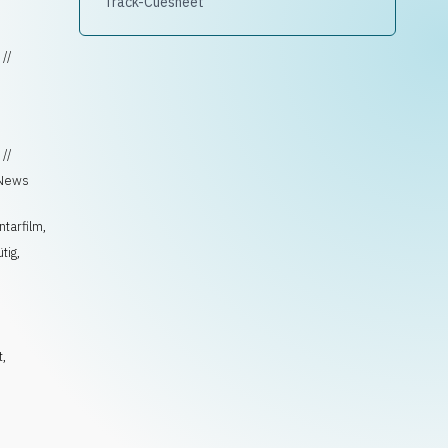
Track-Cuesheet
 //
 //
 News
tarfilm
,
tig
,
t
,