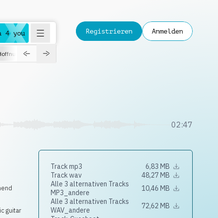
Registrieren
Anmelden
a 4 you
Hoffnungsvoll
Dokumentation
Verspielt
Fashion
Jazz
02:47
Track mp3
6,83 MB
Track wav
48,27 MB
Alle 3 alternativen Tracks
nend
10,46 MB
MP3_andere
Alle 3 alternativen Tracks
72,62 MB
WAV_andere
ic guitar