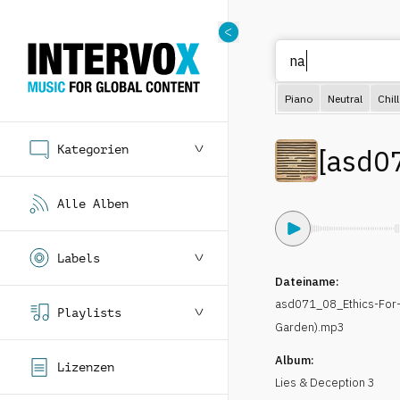
Piano
Neutral
Chill
Kategorien
[
asd0
Alle Alben
Labels
Dateiname:
asd071_08_Ethics-For-
Playlists
Garden).mp3
Album:
Lizenzen
Lies & Deception 3