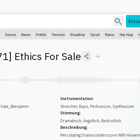
Extr
Sonne
News
Politik
Tension
Roadtrip
Sport
Natur
Hip Hop
71
]
Ethics For Sale
Instrumentation:
Sale_(Benjamin-
Streicher
,
Bass
,
Perkussion
,
Synthesizer
Stimmung:
Dramatisch
,
Ängstlich
,
Bedrohlich
Beschreibung:
Percolating Drama Underscore With Hoveri