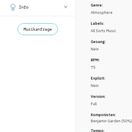
Genre:
Info
Atmosphere
Labels:
Musikanfrage
All Sorts Music
Gesang:
Nein
BPM:
75
Explizit:
Nein
Version:
Full
Komponisten:
Benjamin
Garden
(
50
%)
Tempo: