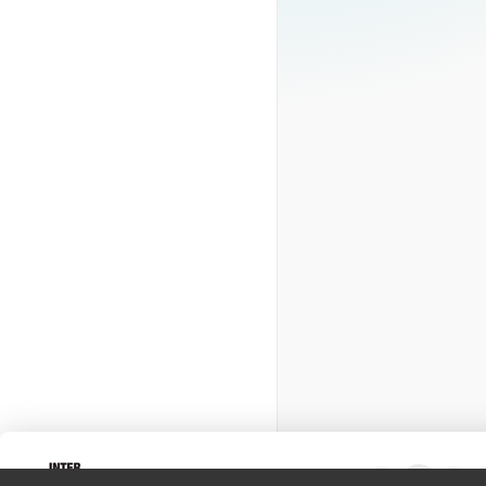
Intervox
0