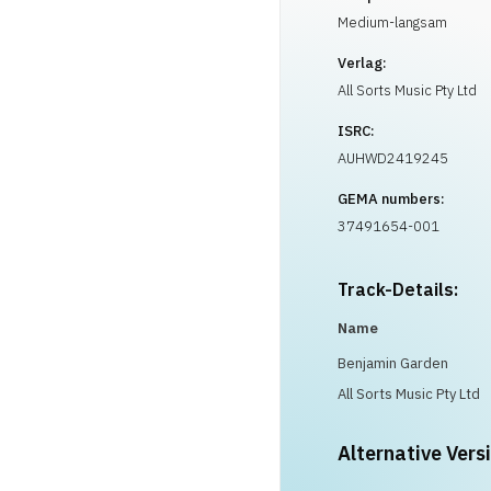
Medium-langsam
Verlag:
All Sorts Music Pty Ltd
ISRC:
AUHWD2419245
GEMA numbers:
37491654-001
Track-Details:
Name
Benjamin Garden
All Sorts Music Pty Ltd
Alternative Vers