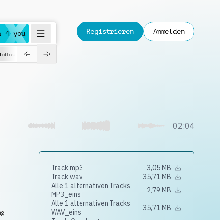
Registrieren
Anmelden
a 4 you
Hoffnungsvoll
Dokumentation
Verspielt
Fashion
Jazz
02:04
Track mp3
3,05 MB
Track wav
35,71 MB
Alle 1 alternativen Tracks
2,79 MB
MP3_eins
Alle 1 alternativen Tracks
35,71 MB
WAV_eins
ng