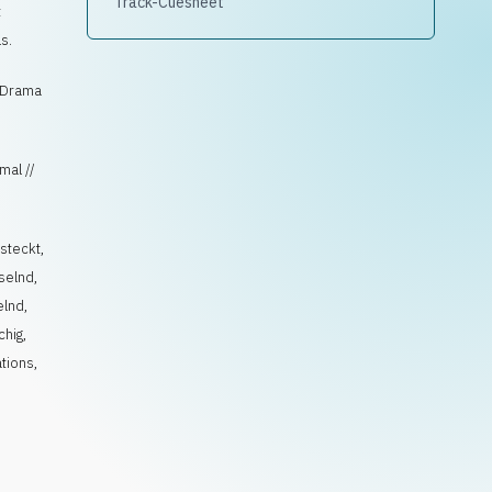
Track-Cuesheet
t
s.
, Drama
mal //
steckt
,
selnd
,
elnd
,
chig
,
ations
,