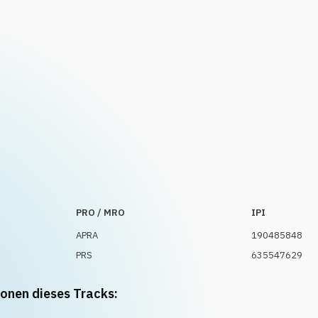
PRO / MRO
IPI
APRA
190485848
PRS
635547629
ionen dieses Tracks: