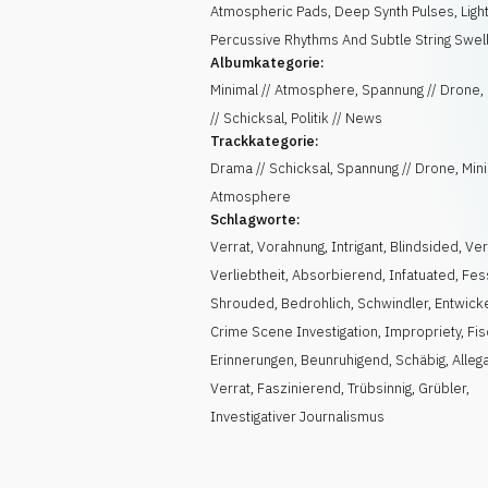
Atmospheric Pads, Deep Synth Pulses, Ligh
Percussive Rhythms And Subtle String Swell
Albumkategorie:
Minimal // Atmosphere, Spannung // Drone
// Schicksal, Politik // News
Trackkategorie:
Drama // Schicksal, Spannung // Drone, Mini
Atmosphere
Schlagworte:
Verrat
,
Vorahnung
,
Intrigant
,
Blindsided
,
Ver
Verliebtheit
,
Absorbierend
,
Infatuated
,
Fes
Shrouded
,
Bedrohlich
,
Schwindler
,
Entwick
Crime Scene Investigation
,
Impropriety
,
Fis
Erinnerungen
,
Beunruhigend
,
Schäbig
,
Alleg
Verrat
,
Faszinierend
,
Trübsinnig
,
Grübler
,
Investigativer Journalismus