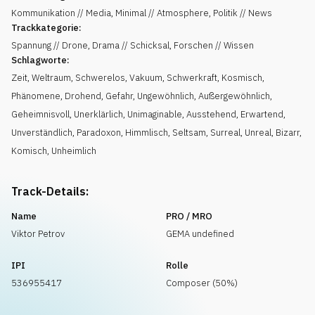
Kommunikation // Media, Minimal // Atmosphere, Politik // News
Trackkategorie:
Spannung // Drone, Drama // Schicksal, Forschen // Wissen
Schlagworte:
Zeit
,
Weltraum
,
Schwerelos
,
Vakuum
,
Schwerkraft
,
Kosmisch
,
Phänomene
,
Drohend
,
Gefahr
,
Ungewöhnlich
,
Außergewöhnlich
,
Geheimnisvoll
,
Unerklärlich
,
Unimaginable
,
Ausstehend
,
Erwartend
,
Unverständlich
,
Paradoxon
,
Himmlisch
,
Seltsam
,
Surreal
,
Unreal
,
Bizarr
,
Komisch
,
Unheimlich
Track-Details:
Name
PRO / MRO
Viktor Petrov
GEMA undefined
IPI
Rolle
536955417
Composer (50%)