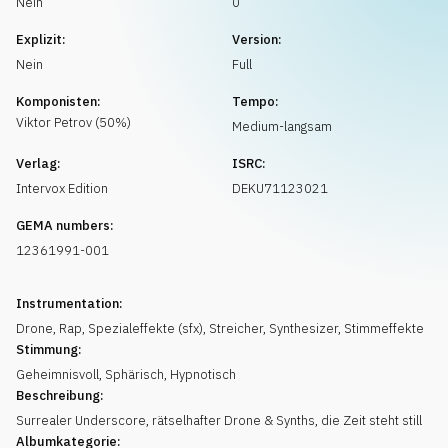
Nein
0
Musikanfrage
Explizit:
Version:
Nein
Full
Komponisten:
Tempo:
Viktor
Petrov
(
50
%)
Medium-langsam
Verlag:
ISRC:
Intervox Edition
DEKU71123021
GEMA numbers:
12361991-001
Instrumentation:
Drone
,
Rap
,
Spezialeffekte (sfx)
,
Streicher
,
Synthesizer
,
Stimmeffekte
Stimmung:
Geheimnisvoll
,
Sphärisch
,
Hypnotisch
Beschreibung:
Surrealer Underscore, rätselhafter Drone & Synths, die Zeit steht still
Albumkategorie: