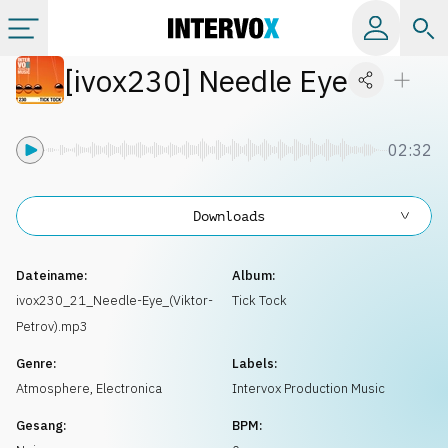
[
ivox230
]
Needle Eye
Kategorien
Alle Alben
02:32
Labels
Downloads
Playlists
Dateiname:
Album:
ivox230_21_Needle-Eye_(Viktor-
Tick Tock
Petrov).mp3
Lizenzen
Genre:
Labels:
Atmosphere
,
Electronica
Intervox Production Music
Info
Gesang:
BPM: