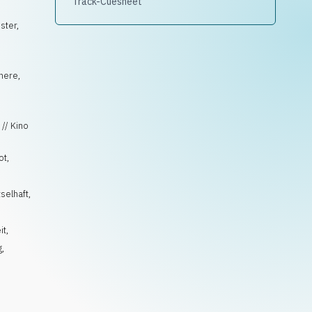
Track-Cuesheet
ster,
here,
 // Kino
ot
,
tselhaft
,
it
,
g
,