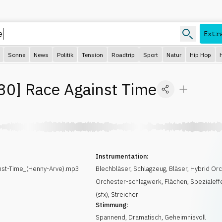
Extr
Sonne
News
Politik
Tension
Roadtrip
Sport
Natur
Hip Hop
30
]
Race Against Time
Instrumentation:
st-Time_(Henny-Arve).mp3
Blechbläser
,
Schlagzeug
,
Bläser
,
Hybrid Or
Orchester-schlagwerk
,
Flächen
,
Spezialeff
(sfx)
,
Streicher
Stimmung:
Spannend
,
Dramatisch
,
Geheimnisvoll