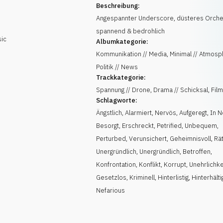
Beschreibung:
Angespannter Underscore, düsteres Orche
spannend & bedrohlich
sic
Albumkategorie:
Kommunikation // Media, Minimal // Atmosp
Politik // News
Trackkategorie:
Spannung // Drone, Drama // Schicksal, Film
Schlagworte:
Ängstlich
,
Alarmiert
,
Nervös
,
Aufgeregt
,
In N
Besorgt
,
Erschreckt
,
Petrified
,
Unbequem
,
Perturbed
,
Verunsichert
,
Geheimnisvoll
,
Rä
Unergründlich
,
Unergründlich
,
Betroffen
,
Konfrontation
,
Konflikt
,
Korrupt
,
Unehrlichke
Gesetzlos
,
Kriminell
,
Hinterlistig
,
Hinterhälti
Nefarious