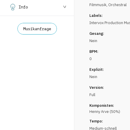
Filmmusik
,
Orchestral
Info
Labels:
Intervox Production Mu
Musikanfrage
Gesang:
Nein
BPM:
0
Explizit:
Nein
Version:
Full
Komponisten:
Henny
Arve
(
50
%)
Tempo:
Medium-schnell