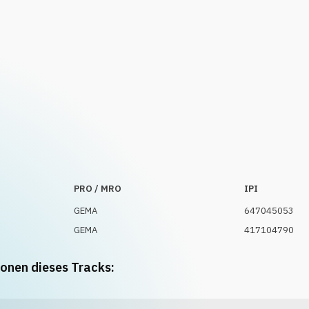
PRO / MRO
IPI
GEMA
647045053
GEMA
417104790
ionen dieses Tracks: