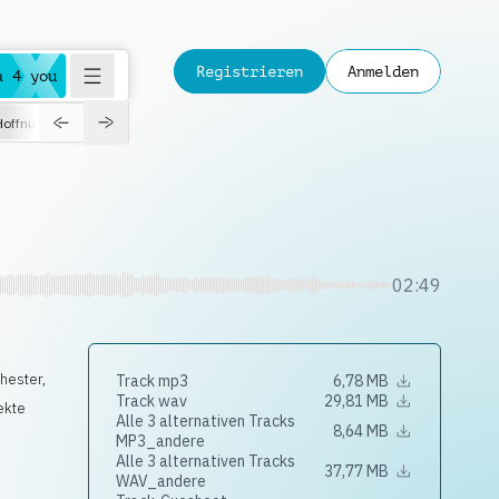
Registrieren
Anmelden
a 4 you
Hoffnungsvoll
Dokumentation
Verspielt
Fashion
Jazz
02:49
chester
,
Track mp3
6,78 MB
Track wav
29,81 MB
ekte
Alle 3 alternativen Tracks
8,64 MB
MP3_andere
Alle 3 alternativen Tracks
37,77 MB
WAV_andere