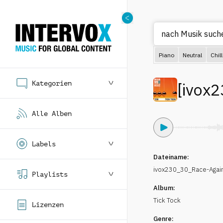
nach M
Piano
Neutral
Chill
Kategorien
[
ivox2
Alle Alben
Labels
Dateiname:
ivox230_30_Race-Again
Playlists
Album:
Tick Tock
Lizenzen
Genre: