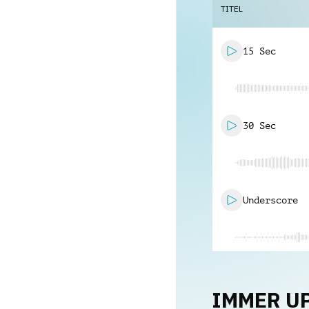
TITEL
15 Sec
30 Sec
Underscore
IMMER U