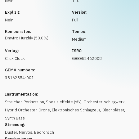
Nein
110
Musikanfrage
Explizit:
Version:
Nein
Full
Komponisten:
Tempo:
Dmytro
Hurzhiy
(
50.0
%)
Medium
Verlag:
ISRC:
Click Clock
GBBE82462008
GEMA numbers:
38162854-001
Instrumentation:
Streicher
,
Perkussion
,
Spezialeffekte (sfx)
,
Orchester-schlagwerk
,
Hybrid Orchester
,
Drone
,
Elektronisches Schlagzeug
,
Blechbläser
,
Synth Bass
Stimmung:
Düster
,
Nervös
,
Bedrohlich
Beschreibung: