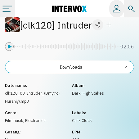
[
clk120
]
Intruder
Kategorien
Alle Alben
02:06
Labels
Downloads
Playlists
Dateiname:
Album:
clk120_08_Intruder_(Dmytro-
Dark: High Stakes
Hurzhiy).mp3
Lizenzen
Genre:
Labels:
Filmmusik
,
Electronica
Click Clock
Info
Gesang:
BPM: