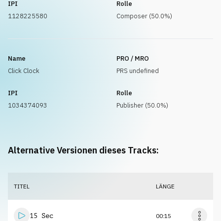
IPI
Rolle
1128225580
Composer (50.0%)
Name
PRO / MRO
Click Clock
PRS undefined
IPI
Rolle
1034374093
Publisher (50.0%)
Alternative Versionen dieses Tracks:
TITEL
LÄNGE
15 Sec
00:15