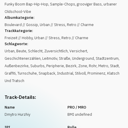
Funky Boom Bap-Hip-Hop, Sample-Chops, grooviger Bass, urbaner
Oldschool-Vibe
Albumkategorie:
Boulevard // Gossip, Urban // Stress, Retro // Charme
Trackkategorie:
Freizeit // Hobby, Urban // Stress, Retro // Charme
Schlagworte:
Urban
,
Beute
,
Schlecht
,
Zuversichtlich
,
Versichert
,
Geschichtenerzählen
,
Leitmotiv
,
Straße
,
Underground
,
Stadtzentrum
,
Außenbezirke
,
Suburbs
,
Peripherie
,
Bezirk
,
Zone
,
Rohr
,
Metro
,
Stadt
,
Graffiti
,
Turnschuhe
,
Snapback
,
Industrial
,
Stilvoll
,
Prominenz
,
Klatsch
Und Tratsch
Track-Details:
Name
PRO / MRO
Dmytro Hurzhiy
BMI undefined
IPI
Rolle