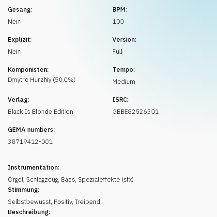
Musikanfrage
Gesang:
BPM:
Nein
100
Explizit:
Version:
Nein
Full
Komponisten:
Tempo:
Dmytro
Hurzhiy
(
50.0
%)
Medium
Verlag:
ISRC:
Black Is Blonde Edition
GBBE82526301
GEMA numbers:
38719412-001
Instrumentation:
Orgel
,
Schlagzeug
,
Bass
,
Spezialeffekte (sfx)
Stimmung:
Selbstbewusst
,
Positiv
,
Treibend
Beschreibung: