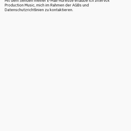
Mit dem Senden meiner E-Mail-Adresse erlaube ich Intervox
Production Music, mich im Rahmen der AGBs und
Datenschutzrichtlinien zu kontaktieren.