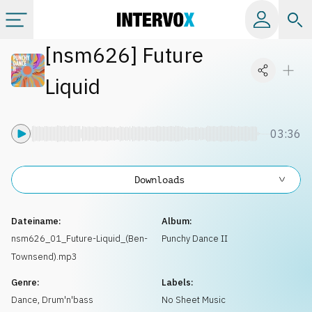
[
nsm626
]
Future
Kategorien
Liquid
Alle Alben
03:36
Labels
Downloads
Playlists
Dateiname:
Album:
Lizenzen
nsm626_01_Future-Liquid_(Ben-
Punchy Dance II
Townsend).mp3
Info
Genre:
Labels:
Dance
,
Drum'n'bass
No Sheet Music