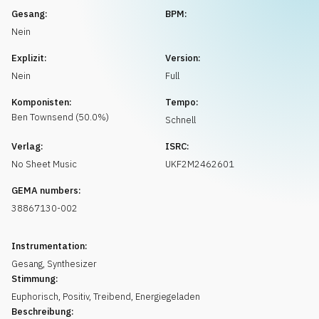
Musikanfrage
Gesang:
BPM:
Nein
Explizit:
Version:
Nein
Full
Komponisten:
Tempo:
Ben
Townsend
(
50.0
%)
Schnell
Verlag:
ISRC:
No Sheet Music
UKF2M2462601
GEMA numbers:
38867130-002
Instrumentation:
Gesang
,
Synthesizer
Stimmung:
Euphorisch
,
Positiv
,
Treibend
,
Energiegeladen
Beschreibung: