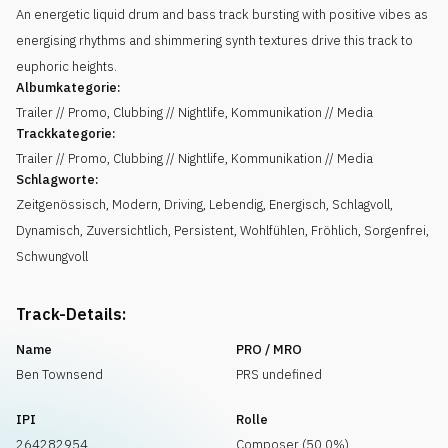
An energetic liquid drum and bass track bursting with positive vibes as
energising rhythms and shimmering synth textures drive this track to
euphoric heights.
Albumkategorie:
Trailer // Promo, Clubbing // Nightlife, Kommunikation // Media
Trackkategorie:
Trailer // Promo, Clubbing // Nightlife, Kommunikation // Media
Schlagworte:
Zeitgenössisch
,
Modern
,
Driving
,
Lebendig
,
Energisch
,
Schlagvoll
,
Dynamisch
,
Zuversichtlich
,
Persistent
,
Wohlfühlen
,
Fröhlich
,
Sorgenfrei
,
Schwungvoll
Track-Details:
Name
PRO / MRO
Ben Townsend
PRS undefined
IPI
Rolle
264282954
Composer (50.0%)