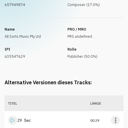
657949874
Composer (17.0%)
Name
PRO / MRO
All Sorts Music Pty Ltd
PRS undefined
IPI
Rolle
635547629
Publisher (50.0%)
Alternative Versionen dieses Tracks:
TITEL
LÄNGE
29 Sec
00:29