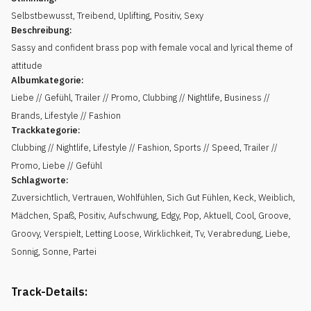
Selbstbewusst
,
Treibend
,
Uplifting
,
Positiv
,
Sexy
Beschreibung:
Sassy and confident brass pop with female vocal and lyrical theme of
attitude
Albumkategorie:
Liebe // Gefühl, Trailer // Promo, Clubbing // Nightlife, Business //
Brands, Lifestyle // Fashion
Trackkategorie:
Clubbing // Nightlife, Lifestyle // Fashion, Sports // Speed, Trailer //
Promo, Liebe // Gefühl
Schlagworte:
Zuversichtlich
,
Vertrauen
,
Wohlfühlen
,
Sich Gut Fühlen
,
Keck
,
Weiblich
,
Mädchen
,
Spaß
,
Positiv
,
Aufschwung
,
Edgy
,
Pop
,
Aktuell
,
Cool
,
Groove
,
Groovy
,
Verspielt
,
Letting Loose
,
Wirklichkeit
,
Tv
,
Verabredung
,
Liebe
,
Sonnig
,
Sonne
,
Partei
Track-Details: