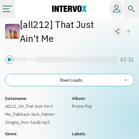
[
all212
]
That Just
Kategorien
Ain't Me
Alle Alben
02:31
Labels
Downloads
Playlists
Dateiname:
Album:
Lizenzen
all212_04_That-Just-Ain-t-
Promo Pop
Me_(Talkback-Jack_Palmer-
Info
Shrigley_Roo-Savill).mp3
Genre:
Labels: