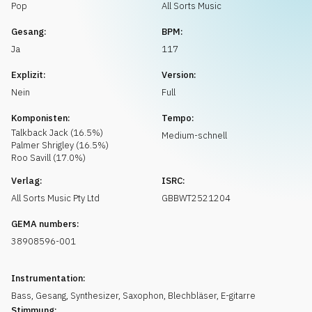
Musikanfrage
Pop
All Sorts Music
Gesang:
BPM:
Ja
117
Explizit:
Version:
Nein
Full
Komponisten:
Tempo:
Talkback
Jack
(
16.5
%)
Medium-schnell
Palmer
Shrigley
(
16.5
%)
Roo
Savill
(
17.0
%)
Verlag:
ISRC:
All Sorts Music Pty Ltd
GBBWT2521204
GEMA numbers:
38908596-001
Instrumentation:
Bass
,
Gesang
,
Synthesizer
,
Saxophon
,
Blechbläser
,
E-gitarre
Stimmung: