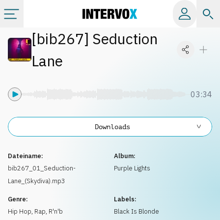
[
bib267
]
Seduction
Kategorien
Lane
Alle Alben
03:34
Labels
Downloads
Playlists
Dateiname:
Album:
Lizenzen
bib267_01_Seduction-
Purple Lights
Lane_(Skydiva).mp3
Info
Genre:
Labels:
Hip Hop, Rap
,
R'n'b
Black Is Blonde