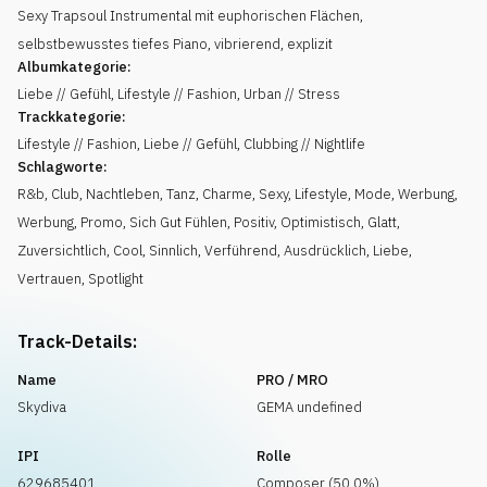
Sexy Trapsoul Instrumental mit euphorischen Flächen,
selbstbewusstes tiefes Piano, vibrierend, explizit
Albumkategorie:
Liebe // Gefühl, Lifestyle // Fashion, Urban // Stress
Trackkategorie:
Lifestyle // Fashion, Liebe // Gefühl, Clubbing // Nightlife
Schlagworte:
R&b
,
Club
,
Nachtleben
,
Tanz
,
Charme
,
Sexy
,
Lifestyle
,
Mode
,
Werbung
,
Werbung
,
Promo
,
Sich Gut Fühlen
,
Positiv
,
Optimistisch
,
Glatt
,
Zuversichtlich
,
Cool
,
Sinnlich
,
Verführend
,
Ausdrücklich
,
Liebe
,
Vertrauen
,
Spotlight
Track-Details:
Name
PRO / MRO
Skydiva
GEMA undefined
IPI
Rolle
629685401
Composer (50.0%)