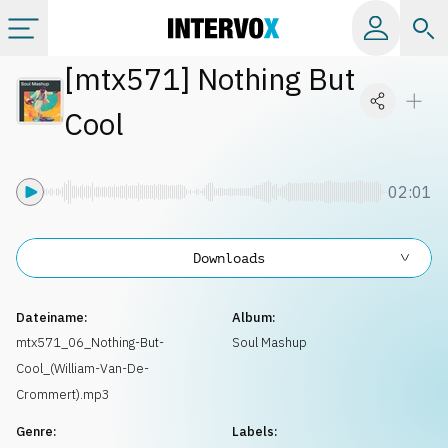
[
mtx571
]
Nothing But
Kategorien
Cool
Alle Alben
02:01
Labels
Downloads
Playlists
Dateiname:
Album:
Lizenzen
mtx571_06_Nothing-But-
Soul Mashup
Cool_(William-Van-De-
Info
Crommert).mp3
Genre:
Labels: