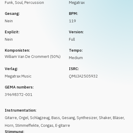
Musikanfrage
Funk, Soul
,
Percussion
Megatrax
Gesang:
BPM:
Nein
119
Explizit:
Version:
Nein
Full
Komponisten:
Tempo:
William
Van De Crommert
(
50
%)
Medium
Verlag:
ISRC:
Megatrax Music
QMUJA2505932
GEMA numbers:
39698372-001
Instrumentation:
Gitarre
,
Orgel
,
Schlagzeug
,
Bass
,
Gesang
,
Synthesizer
,
Shaker
,
Bläser
,
Horn
,
Stimmeffekte
,
Congas
,
E-gitarre
Stimmung: