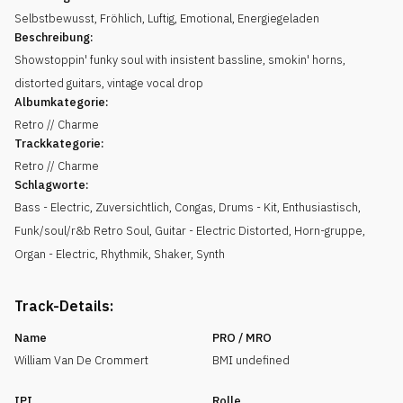
Selbstbewusst
,
Fröhlich
,
Luftig
,
Emotional
,
Energiegeladen
Beschreibung:
Showstoppin' funky soul with insistent bassline, smokin' horns,
distorted guitars, vintage vocal drop
Albumkategorie:
Retro // Charme
Trackkategorie:
Retro // Charme
Schlagworte:
Bass - Electric
,
Zuversichtlich
,
Congas
,
Drums - Kit
,
Enthusiastisch
,
Funk/soul/r&b Retro Soul
,
Guitar - Electric Distorted
,
Horn-gruppe
,
Organ - Electric
,
Rhythmik
,
Shaker
,
Synth
Track-Details:
Name
PRO / MRO
William Van De Crommert
BMI undefined
IPI
Rolle