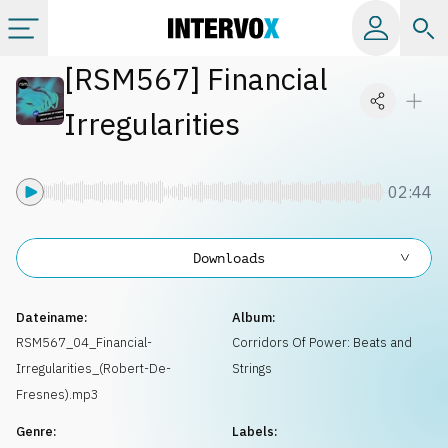
[
RSM567
]
Financial
Kategorien
Irregularities
Alle Alben
02:44
Labels
Downloads
Playlists
Dateiname:
Album:
Lizenzen
RSM567_04_Financial-
Corridors Of Power: Beats and
Irregularities_(Robert-De-
Strings
Info
Fresnes).mp3
Genre:
Labels: