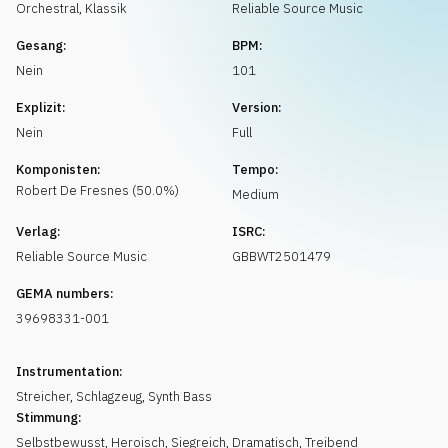
Musikanfrage
Orchestral
,
Klassik
Reliable Source Music
Gesang:
BPM:
Nein
101
Explizit:
Version:
Nein
Full
Komponisten:
Tempo:
Robert
De Fresnes
(
50.0
%)
Medium
Verlag:
ISRC:
Reliable Source Music
GBBWT2501479
GEMA numbers:
39698331-001
Instrumentation:
Streicher
,
Schlagzeug
,
Synth Bass
Stimmung:
Selbstbewusst
,
Heroisch
,
Siegreich
,
Dramatisch
,
Treibend