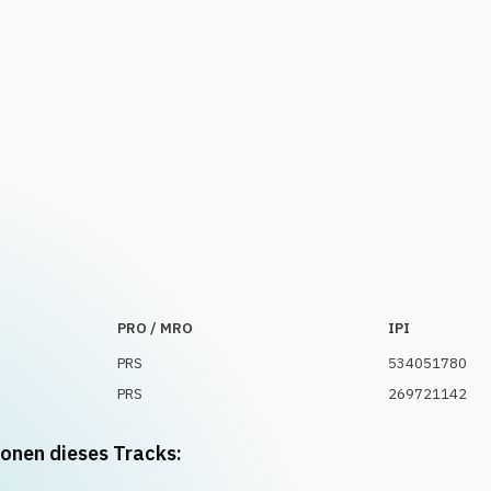
PRO / MRO
IPI
PRS
534051780
PRS
269721142
ionen dieses Tracks: