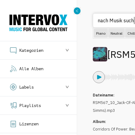
nach
Piano
Neutral
Chill
Kategorien
[
RSM5
Alle Alben
Labels
Dateiname:
RSM567_10_Jack-Of-Al
Playlists
Simms).mp3
Album:
Lizenzen
Corridors Of Power: Bea