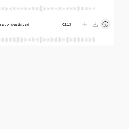
th a bombastic beat
02:13