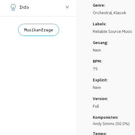
Genre:
Info
Orchestral
,
Klassik
Labels:
Musikanfrage
Reliable Source Music
Gesang:
Nein
BPM:
75
Explizit:
Nein
Version:
Full
Komponisten:
Andy
Simms
(
50.0
%)
Tempo: