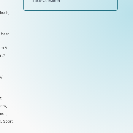
Track-Cuesheet
tisch
,
c beat
lm //
r //
//
t
,
reng
,
hmen
,
k
,
Sport
,