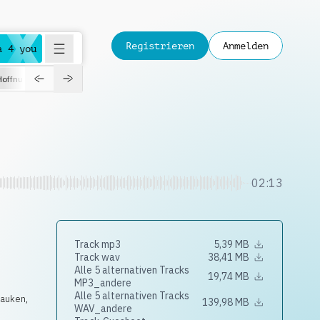
Registrieren
Anmelden
a 4 you
Hoffnungsvoll
Dokumentation
Verspielt
Fashion
Jazz
02:13
Track mp3
5,39 MB
Track wav
38,41 MB
Alle 5 alternativen Tracks
19,74 MB
MP3_andere
Alle 5 alternativen Tracks
Pauken
,
139,98 MB
WAV_andere