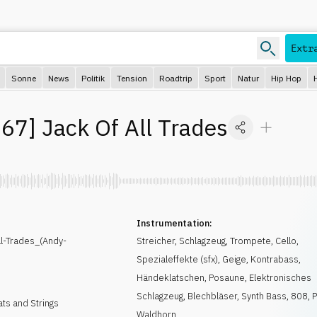
Extr
Sonne
News
Politik
Tension
Roadtrip
Sport
Natur
Hip Hop
67
]
Jack Of All Trades
Instrumentation:
l-Trades_(Andy-
Streicher
,
Schlagzeug
,
Trompete
,
Cello
,
Spezialeffekte (sfx)
,
Geige
,
Kontrabass
,
Händeklatschen
,
Posaune
,
Elektronisches
Schlagzeug
,
Blechbläser
,
Synth Bass
,
808
,
ts and Strings
Waldhorn