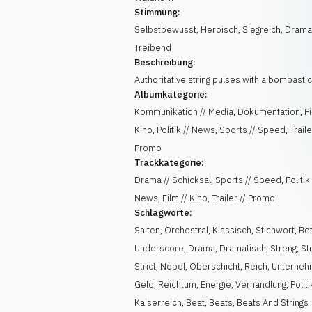
Stimmung:
Selbstbewusst
,
Heroisch
,
Siegreich
,
Drama
Treibend
Beschreibung:
Authoritative string pulses with a bombasti
Albumkategorie:
Kommunikation // Media, Dokumentation, Fi
Kino, Politik // News, Sports // Speed, Traile
Promo
Trackkategorie:
Drama // Schicksal, Sports // Speed, Politik 
News, Film // Kino, Trailer // Promo
Schlagworte:
Saiten
,
Orchestral
,
Klassisch
,
Stichwort
,
Bet
Underscore
,
Drama
,
Dramatisch
,
Streng
,
St
Strict
,
Nobel
,
Oberschicht
,
Reich
,
Unterne
Geld
,
Reichtum
,
Energie
,
Verhandlung
,
Politi
Kaiserreich
,
Beat
,
Beats
,
Beats And Strings