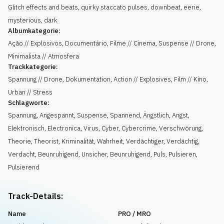
Glitch effects and beats, quirky staccato pulses, downbeat, eerie,
mysterious, dark
Albumkategorie:
Ação // Explosivos, Documentário, Filme // Cinema, Suspense // Drone,
Minimalista // Atmosfera
Trackkategorie:
Spannung // Drone, Dokumentation, Action // Explosives, Film // Kino,
Urban // Stress
Schlagworte:
Spannung
,
Angespannt
,
Suspense
,
Spannend
,
Ängstlich
,
Angst
,
Elektronisch
,
Electronica
,
Virus
,
Cyber
,
Cybercrime
,
Verschwörung
,
Theorie
,
Theorist
,
Kriminalität
,
Wahrheit
,
Verdächtiger
,
Verdächtig
,
Verdacht
,
Beunruhigend
,
Unsicher
,
Beunruhigend
,
Puls
,
Pulsieren
,
Pulsierend
Track-Details:
Name
PRO / MRO