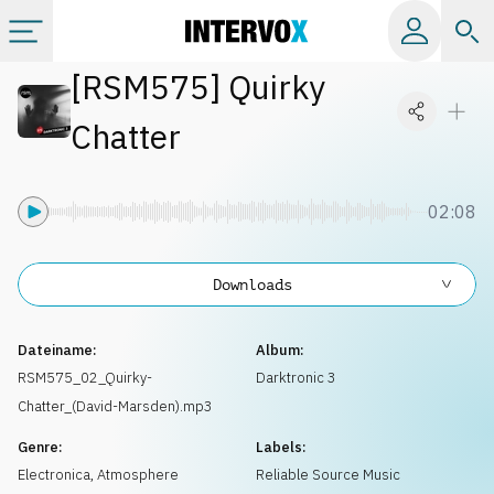
[
RSM575
]
Quirky
Kategorien
Chatter
Alle Alben
02:08
Labels
Downloads
Playlists
Dateiname:
Album:
Lizenzen
RSM575_02_Quirky-
Darktronic 3
Chatter_(David-Marsden).mp3
Info
Genre:
Labels:
Electronica
,
Atmosphere
Reliable Source Music