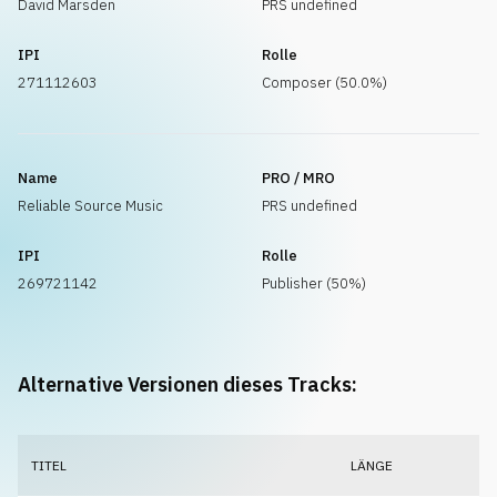
David Marsden
PRS undefined
IPI
Rolle
271112603
Composer (50.0%)
Name
PRO / MRO
Reliable Source Music
PRS undefined
IPI
Rolle
269721142
Publisher (50%)
Alternative Versionen dieses Tracks:
TITEL
LÄNGE