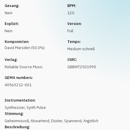
Musikanfrage
Gesang:
BPM:
Nein
120
Explizit:
Version:
Nein
Full
Komponisten:
Tempo:
David
Marsden
(
50.0
%)
Medium-schnell
Verlag:
ISRC:
Reliable Source Music
GBBWT2501995
GEMA numbers:
40563212-001
Instrumentation:
Synthesizer
,
Synth Pulse
Stimmung:
Geheimnisvoll
,
Abwartend
,
Düster
,
Spannend
,
Ängstlich
Beschreibung: