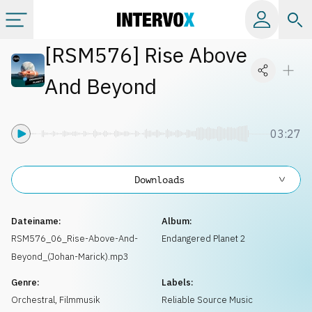
[
RSM576
]
Rise Above
Kategorien
And Beyond
Alle Alben
03:27
Labels
Downloads
Playlists
Dateiname:
Album:
Lizenzen
RSM576_06_Rise-Above-And-
Endangered Planet 2
Beyond_(Johan-Marick).mp3
Info
Genre:
Labels:
Orchestral
,
Filmmusik
Reliable Source Music