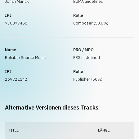
Johan Marick
BUMA undefined
IPI
Rolle
730077468
Composer (50.0%)
Name
PRO / MRO
Reliable Source Music
PRS undefined
IPI
Rolle
269721142
Publisher (50%)
Alternative Versionen dieses Tracks:
TITEL
LÄNGE