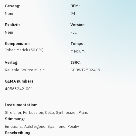
Musikanfrage
Gesang:
BPM:
Nein
94
Explizit:
Version:
Nein
Full
Komponisten:
Tempo:
Johan
Marick
(
50.0
%)
Medium
Verlag:
ISRC:
Reliable Source Music
GBBWT2502417
GEMA numbers:
40563242-001
Instrumentation:
Streicher
,
Perkussion
,
Cello
,
Synthesizer
,
Piano
Stimmung:
Emotional
,
Aufsteigend
,
Spannend
,
Positiv
Beschreibung: