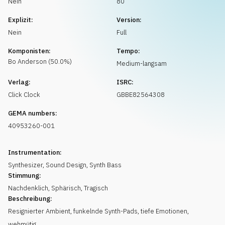
Nein
80
Musikanfrage
Explizit:
Version:
Nein
Full
Komponisten:
Tempo:
Bo
Anderson
(
50.0
%)
Medium-langsam
Verlag:
ISRC:
Click Clock
GBBE82564308
GEMA numbers:
40953260-001
Instrumentation:
Synthesizer
,
Sound Design
,
Synth Bass
Stimmung:
Nachdenklich
,
Sphärisch
,
Tragisch
Beschreibung:
Resignierter Ambient, funkelnde Synth-Pads, tiefe Emotionen,
wehmütig