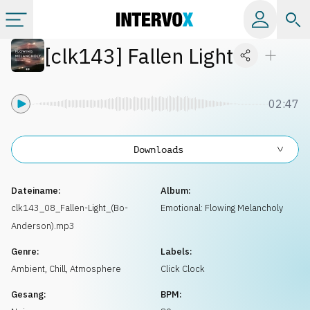
[
clk143
]
Fallen Light
Kategorien
Alle Alben
02:47
Labels
Downloads
Playlists
Dateiname:
Album:
clk143_08_Fallen-Light_(Bo-
Emotional: Flowing Melancholy
Anderson).mp3
Lizenzen
Genre:
Labels:
Ambient, Chill
,
Atmosphere
Click Clock
Info
Gesang:
BPM: