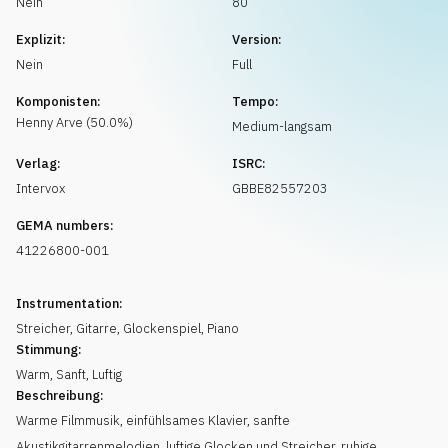
Nein
80
Musikanfrage
Explizit:
Version:
Nein
Full
Komponisten:
Tempo:
Henny
Arve
(
50.0
%)
Medium-langsam
Verlag:
ISRC:
Intervox
GBBE82557203
GEMA numbers:
41226800-001
Instrumentation:
Streicher
,
Gitarre
,
Glockenspiel
,
Piano
Stimmung:
Warm
,
Sanft
,
Luftig
Beschreibung:
Warme Filmmusik, einfühlsames Klavier, sanfte
Akustikgitarrenmelodien, luftige Glocken und Streicher, ruhige