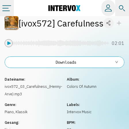
[
ivox572
]
Carefulness
Kategorien
Alle Alben
02:01
Labels
Downloads
Playlists
Dateiname:
Album:
ivox572_03_Carefulness_(Henny-
Colors Of Autumn
Arve).mp3
Lizenzen
Genre:
Labels:
Piano
,
Klassik
Intervox Music
Info
Gesang:
BPM: