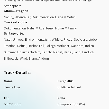
Atmosphäre
Albumkategorie:
Natur // Abenteuer, Dokumentation, Liebe // Gefühl
Trackkategorie:
Dokumentation, Natur // Abenteuer, Home // Family
Schlagworte:
Natur
,
Umwelt
,
Environmentalism
,
Wildlife
,
Pflege
,
Self-care
,
Liebe
,
Emotion
,
Gefühl
,
Herbst
,
Fall
,
Foliage
,
Verlässt
,
Wandern
,
Indian
Summer
,
Dokumentarfilm
,
Bericht
,
Nebel
,
Nebel
,
Land
,
Ländlich
,
Billboards
,
Wind
,
Sturm
,
Ändern
Track-Details:
Name
PRO / MRO
Henny Arve
GEMA undefined
IPI
Rolle
647045053
Composer (50.0%)