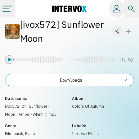
[
ivox572
]
Sunflower
Kategorien
Moon
Alle Alben
01:52
Labels
Downloads
Playlists
Dateiname:
Album:
Lizenzen
ivox572_04_Sunflower-
Colors Of Autumn
Moon_(Amber-Whinhill).mp3
Info
Genre:
Labels:
Filmmusik
,
Piano
Intervox Music