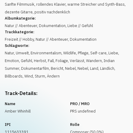
Sanfte Filmmusik, rollendes Klavier, warme Streicher und Synth-Bass,
dezente Gitarre, positiv nachdenklich
Albumkategorie:
Natur // Abenteuer, Dokumentation, Liebe // Gefühl
Trackkategorie:
Freizeit // Hobby, Natur // Abenteuer, Dokumentation
Schlagworte:
Natur
,
Umwelt
,
Environmentalism
,
Wildlife
,
Pflege
,
Self-care
,
Liebe
,
Emotion
,
Gefühl
,
Herbst
,
Fall
,
Foliage
,
Verlässt
,
Wandern
,
Indian
Summer
,
Dokumentarfilm
,
Bericht
,
Nebel
,
Nebel
,
Land
,
Ländlich
,
Billboards
,
Wind
,
Sturm
,
Ändern
Track-Details:
Name
PRO / MRO
Amber Whinhill
PRS undefined
IPI
Rolle
1115633391
Composer (50.0%)