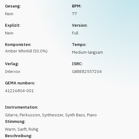
Musikanfrage
Gesang:
BPM:
Nein
77
Explizit:
Version:
Nein
Full
Komponisten:
Tempo:
Amber
Whinhill
(
50.0
%)
Medium-langsam
Verlag:
ISRC:
Intervox
GBBE82557204
GEMA numbers:
41226804-001
Instrumentation:
Gitarre
,
Perkussion
,
Synthesizer
,
Synth Bass
,
Piano
Stimmung:
Warm
,
Sanft
,
Ruhig
Beschreibung: