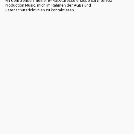
Mit dem Senden meiner E-Mail-Adresse erlaube ich Intervox
Production Music, mich im Rahmen der AGBs und
Datenschutzrichtlinien zu kontaktieren.