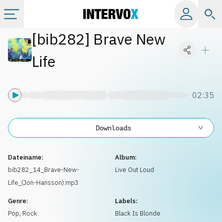
[
bib282
]
Brave New
Kategorien
Life
Alle Alben
02:35
Labels
Downloads
Playlists
Dateiname:
Album:
Lizenzen
bib282_14_Brave-New-
Live Out Loud
Life_(Jon-Hansson).mp3
Info
Genre:
Labels:
Pop
,
Rock
Black Is Blonde