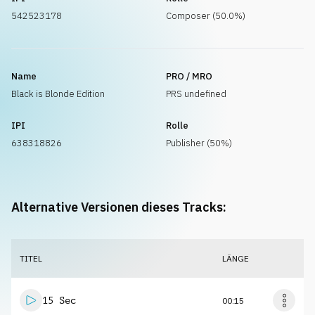
542523178
Composer (50.0%)
Name
PRO / MRO
Black is Blonde Edition
PRS undefined
IPI
Rolle
638318826
Publisher (50%)
Alternative Versionen dieses Tracks:
TITEL
LÄNGE
15 Sec
00:15