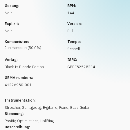
Musikanfrage
Gesang:
BPM:
Nein
144
Explizit:
Version:
Nein
Full
Komponisten:
Tempo:
Jon
Hansson
(
50.0
%)
Schnell
Verlag:
ISRC:
Black Is Blonde Edition
GBBE82528214
GEMA numbers:
41226980-001
Instrumentation:
Streicher
,
Schlagzeug
,
E-gitarre
,
Piano
,
Bass Guitar
Stimmung:
Positiv
,
Optimistisch
,
Uplifting
Beschreibung: