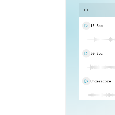
TITEL
15 Sec
30 Sec
Underscore