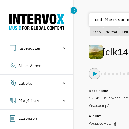
nach Mus
Piano
Neutral
Chill
Kategorien
[
clk1
Alle Alben
Labels
Dateiname:
clk145_06_Sweet-Fami
Playlists
Viseux).mp3
Album:
Lizenzen
Positive: Healing