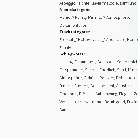
Arpeggio, leichte Klaviermelodie, sanft und 
Albumkategorie:
Home // Family, Minimal // Atmosphere,
Dokumentation
Trackkategorie:
Freizeit // Hobby, Natur // Abenteuer, Home
Family
Schlagworte:
Heilung
,
Gesundheit
,
Gelassen
,
Kontemplat
Entspannend
,
Simpel
,
Friedlich
,
Sanft
,
Minim
Atmosphäre
,
Gekühlt, Relaxed
,
Reflektiere
Innerer Frieden
,
Gelassenheit
,
Akustisch
,
Emotional
,
Fröhlich
,
Aufschwung
,
Elegant
,
Za
Weich
,
Herzerwärmend
,
Beruhigend
,
Erwä
Sanft