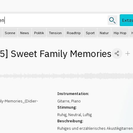
Extr
Sonne
News
Politik
Tension
Roadtrip
Sport
Natur
Hip Hop
45
]
Sweet Family Memories
Instrumentation:
ly-Memories_(Didier-
Gitarre
,
Piano
Stimmung:
Ruhig
,
Neutral
,
Luftig
Beschreibung:
Ruhiges und erzählerisches Akustikgitarren