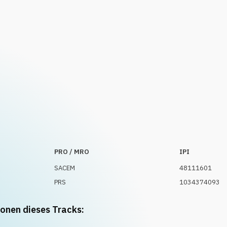
PRO / MRO
IPI
SACEM
48111601
PRS
1034374093
ionen dieses Tracks: