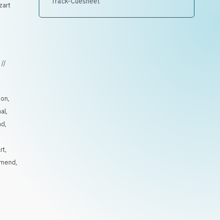
Track-Cuesheet
zart
 //
ion
,
al
,
nd
,
rt
,
rmend
,