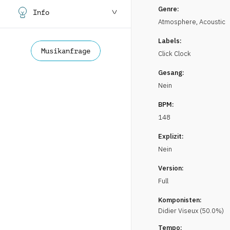
Genre:
Info
Atmosphere
,
Acoustic
Labels:
Musikanfrage
Click Clock
Gesang:
Nein
BPM:
148
Explizit:
Nein
Version:
Full
Komponisten:
Didier
Viseux
(
50.0
%)
Tempo: