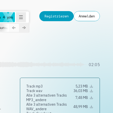
Registrieren
Anmelden
a 4 you
Hoffnungsvoll
Dokumentation
Verspielt
Fashion
Jazz
02:05
Track mp3
5,23 MB
Track wav
36,03 MB
Alle 3 alternativen Tracks
7,48 MB
MP3_andere
Alle 3 alternativen Tracks
48,99 MB
WAV_andere
-