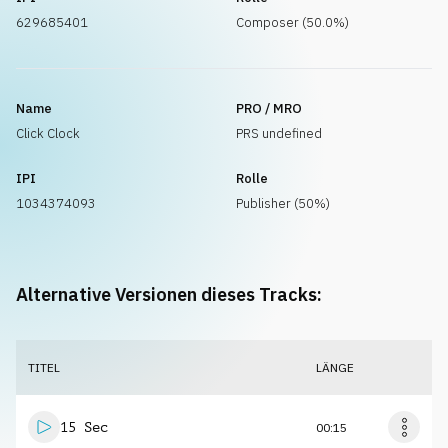
629685401
Composer (50.0%)
Name
PRO / MRO
Click Clock
PRS undefined
IPI
Rolle
1034374093
Publisher (50%)
Alternative Versionen dieses Tracks:
TITEL
LÄNGE
15 Sec
00:15