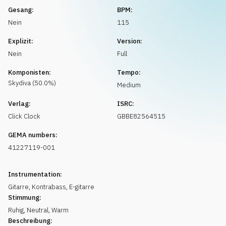
Musikanfrage
Gesang:
BPM:
Nein
115
Explizit:
Version:
Nein
Full
Komponisten:
Tempo:
Skydiva
(
50.0
%)
Medium
Verlag:
ISRC:
Click Clock
GBBE82564515
GEMA numbers:
41227119-001
Instrumentation:
Gitarre
,
Kontrabass
,
E-gitarre
Stimmung:
Ruhig
,
Neutral
,
Warm
Beschreibung: