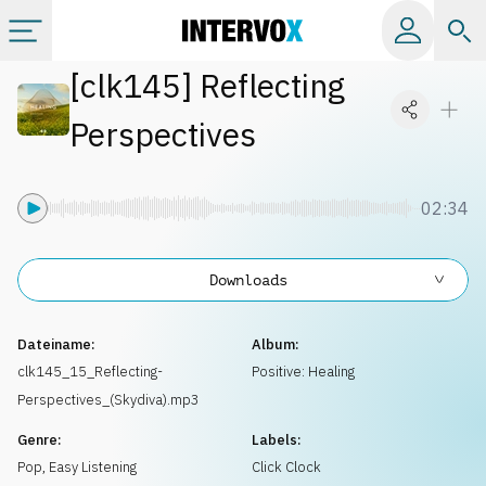
[
clk145
]
Reflecting
Kategorien
Perspectives
Alle Alben
02:34
Labels
Downloads
Playlists
Dateiname:
Album:
Lizenzen
clk145_15_Reflecting-
Positive: Healing
Perspectives_(Skydiva).mp3
Info
Genre:
Labels:
Pop
,
Easy Listening
Click Clock