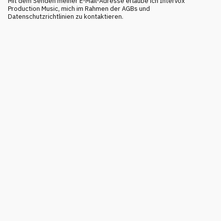
Mit dem Senden meiner E-Mail-Adresse erlaube ich Intervox
Production Music, mich im Rahmen der AGBs und
Datenschutzrichtlinien zu kontaktieren.