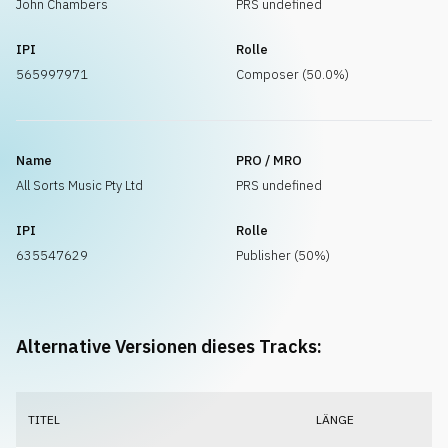
John Chambers
PRS undefined
IPI
Rolle
565997971
Composer (50.0%)
Name
PRO / MRO
All Sorts Music Pty Ltd
PRS undefined
IPI
Rolle
635547629
Publisher (50%)
Alternative Versionen dieses Tracks:
TITEL
LÄNGE