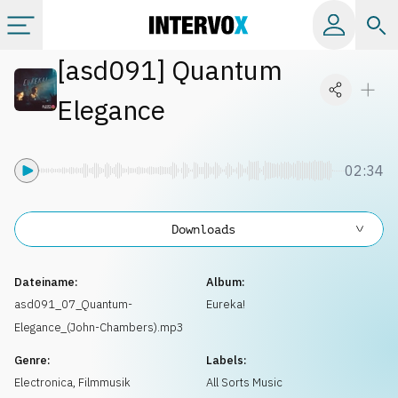
[
asd091
]
Quantum
Kategorien
Elegance
Alle Alben
02:34
Labels
Downloads
Playlists
Dateiname:
Album:
Lizenzen
asd091_07_Quantum-
Eureka!
Elegance_(John-Chambers).mp3
Info
Genre:
Labels:
Electronica
,
Filmmusik
All Sorts Music