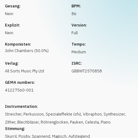
Musikanfrage
Gesang:
BPM:
Nein
86
Explizit:
Version:
Nein
Full
Komponisten:
Tempo:
John
Chambers
(
50.0
%)
Medium
Verlag:
ISRC:
All Sorts Music Pty Ltd
GBBWT2570858
GEMA numbers:
41227560-001
Instrumentation:
Streicher
,
Perkussion
,
Spezialeffekte (sfx)
,
Vibraphon
,
Synthesizer
,
Zither
,
Blechbläser
,
Röhrenglocken
,
Pauken
,
Celesta
,
Piano
Stimmung:
Skurril
,
Positiv
,
Spannend
,
Magisch
,
Aufsteigend