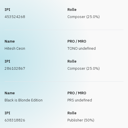
IPI
Rolle
453524268
Composer (25.0%)
Name
PRO / MRO
Hitesh Ceon
TONO undefined
IPI
Rolle
286102867
Composer (25.0%)
Name
PRO / MRO
Black is Blonde Edition
PRS undefined
IPI
Rolle
638318826
Publisher (50%)