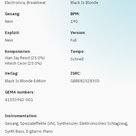
Musikanfrage
Electronica
,
Breakbeat
Black Is Blonde
Gesang:
BPM:
Nein
190
Explizit:
Version:
Nein
Full
Komponisten:
Tempo:
Alan Jay
Reed
(
25.0
%)
Schnell
Hitesh
Ceon
(
25.0
%)
Verlag:
ISRC:
Black Is Blonde Edition
GBBE82528305
GEMA numbers:
41553942-001
Instrumentation:
Gesang
,
Spezialeffekte (sfx)
,
Synthesizer
,
Elektronisches Schlagzeug
,
Synth Bass
,
E-gitarre
,
Piano