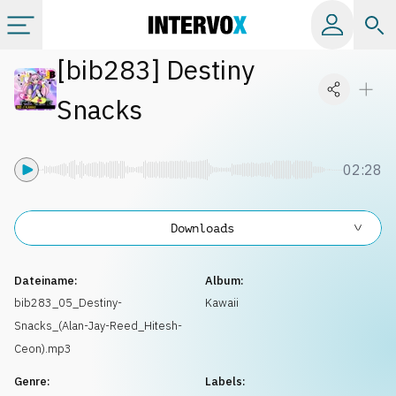
[
bib283
]
Destiny
Kategorien
Snacks
Alle Alben
02:28
Labels
Downloads
Playlists
Dateiname:
Album:
Lizenzen
bib283_05_Destiny-
Kawaii
Snacks_(Alan-Jay-Reed_Hitesh-
Info
Ceon).mp3
Genre:
Labels: