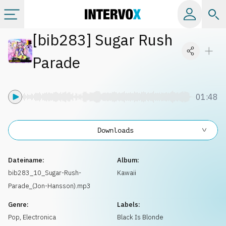
[
bib283
]
Sugar Rush
Kategorien
Parade
Alle Alben
01:48
Labels
Downloads
Playlists
Dateiname:
Album:
Lizenzen
bib283_10_Sugar-Rush-
Kawaii
Parade_(Jon-Hansson).mp3
Info
Genre:
Labels:
Pop
,
Electronica
Black Is Blonde