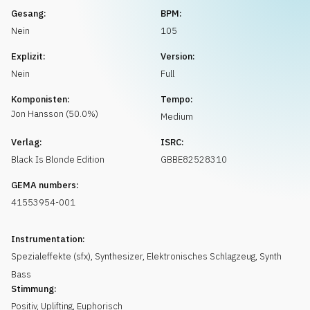
Musikanfrage
Gesang:
BPM:
Nein
105
Explizit:
Version:
Nein
Full
Komponisten:
Tempo:
Jon
Hansson
(
50.0
%)
Medium
Verlag:
ISRC:
Black Is Blonde Edition
GBBE82528310
GEMA numbers:
41553954-001
Instrumentation:
Spezialeffekte (sfx)
,
Synthesizer
,
Elektronisches Schlagzeug
,
Synth
Bass
Stimmung:
Positiv
,
Uplifting
,
Euphorisch