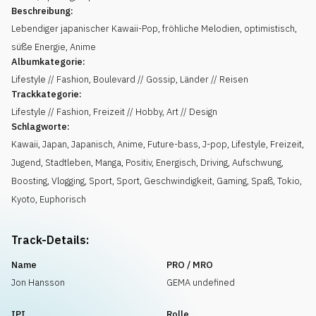
Beschreibung:
Lebendiger japanischer Kawaii-Pop, fröhliche Melodien, optimistisch,
süße Energie, Anime
Albumkategorie:
Lifestyle // Fashion, Boulevard // Gossip, Länder // Reisen
Trackkategorie:
Lifestyle // Fashion, Freizeit // Hobby, Art // Design
Schlagworte:
Kawaii
,
Japan
,
Japanisch
,
Anime
,
Future-bass
,
J-pop
,
Lifestyle
,
Freizeit
,
Jugend
,
Stadtleben
,
Manga
,
Positiv
,
Energisch
,
Driving
,
Aufschwung
,
Boosting
,
Vlogging
,
Sport
,
Sport
,
Geschwindigkeit
,
Gaming
,
Spaß
,
Tokio
,
Kyoto
,
Euphorisch
Track-Details:
Name
PRO / MRO
Jon Hansson
GEMA undefined
IPI
Rolle