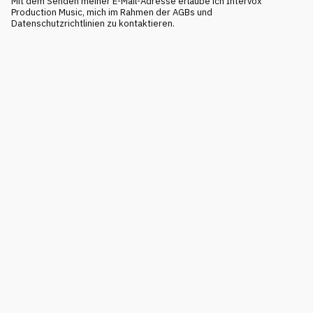
Mit dem Senden meiner E-Mail-Adresse erlaube ich Intervox
Production Music, mich im Rahmen der AGBs und
Datenschutzrichtlinien zu kontaktieren.