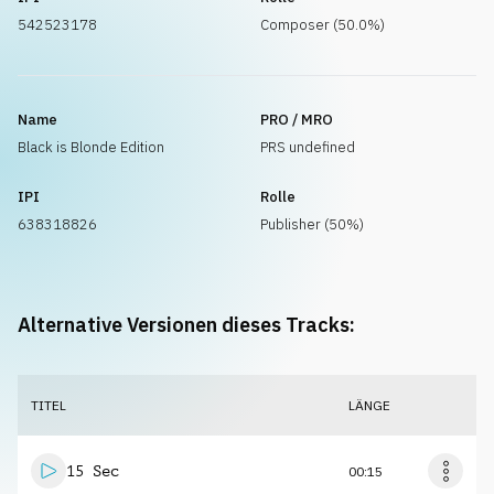
542523178
Composer (50.0%)
Name
PRO / MRO
Black is Blonde Edition
PRS undefined
IPI
Rolle
638318826
Publisher (50%)
Alternative Versionen dieses Tracks:
TITEL
LÄNGE
15 Sec
00:15