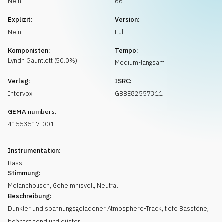
Nein
66
Musikanfrage
Explizit:
Version:
Nein
Full
Komponisten:
Tempo:
Lyndn
Gauntlett
(
50.0
%)
Medium-langsam
Verlag:
ISRC:
Intervox
GBBE82557311
GEMA numbers:
41553517-001
Instrumentation:
Bass
Stimmung:
Melancholisch
,
Geheimnisvoll
,
Neutral
Beschreibung:
Dunkler und spannungsgeladener Atmosphere-Track, tiefe Basstöne,
beängstigend und düster