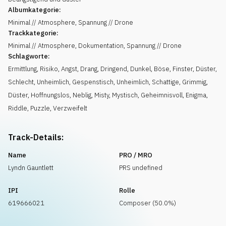
Albumkategorie:
Minimal // Atmosphere, Spannung // Drone
Trackkategorie:
Minimal // Atmosphere, Dokumentation, Spannung // Drone
Schlagworte:
Ermittlung
,
Risiko
,
Angst
,
Drang
,
Dringend
,
Dunkel
,
Böse
,
Finster
,
Düster
,
Schlecht
,
Unheimlich
,
Gespenstisch
,
Unheimlich
,
Schattige
,
Grimmig
,
Düster
,
Hoffnungslos
,
Neblig
,
Misty
,
Mystisch
,
Geheimnisvoll
,
Enigma
,
Riddle
,
Puzzle
,
Verzweifelt
Track-Details:
Name
PRO / MRO
Lyndn Gauntlett
PRS undefined
IPI
Rolle
619666021
Composer (50.0%)