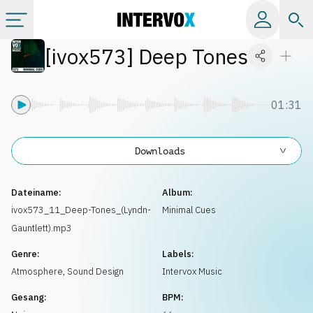
[
ivox573
]
Deep Tones
Kategorien
Alle Alben
01:31
Labels
Downloads
Playlists
Dateiname:
Album:
ivox573_11_Deep-Tones_(Lyndn-
Minimal Cues
Gauntlett).mp3
Lizenzen
Genre:
Labels:
Atmosphere
,
Sound Design
Intervox Music
Info
Gesang:
BPM: