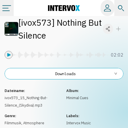
[
ivox573
]
Nothing But
Kategorien
Silence
Alle Alben
02:02
Labels
Downloads
Playlists
Dateiname:
Album:
Lizenzen
ivox573_15_Nothing-But-
Minimal Cues
Silence_(Skydiva).mp3
Info
Genre:
Labels:
Filmmusik
,
Atmosphere
Intervox Music