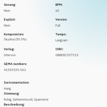
Musikanfrage
Gesang:
BPM:
Nein
60
Explizit:
Version:
Nein
Full
Komponisten:
Tempo:
Skydiva
(
50.0
%)
Langsam
Verlag:
ISRC:
Intervox
GBBE82557315
GEMA numbers:
41553535-001
Instrumentation:
Hang
Stimmung:
Ruhig
,
Geheimnisvoll
,
Spannend
Beschreibung: