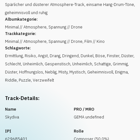
Spärlicher und düsterer Atmosphere-Track, einsame Hang-Drum-Töne,
geheimnisvoll und ruhig
Albumkategorie:
Minimal // Atmosphere, Spannung // Drone
Trackkategorie:
Minimal // Atmosphere, Spannung // Drone, Film // Kino
Schlagworte:
Ermittlung
,
Risiko
,
Angst
,
Drang
,
Dringend
,
Dunkel
,
Böse
,
Finster
,
Düster
,
Schlecht
,
Unheimlich
,
Gespenstisch
,
Unheimlich
,
Schattige
,
Grimmig
,
Düster
,
Hoffnungslos
,
Neblig
,
Misty
,
Mystisch
,
Geheimnisvoll
,
Enigma
,
Riddle
,
Puzzle
,
Verzweifelt
Track-Details:
Name
PRO / MRO
Skydiva
GEMA undefined
IPI
Rolle
629685401
Composer (50.0%)