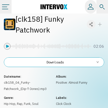
[
clk158
]
Funky
Kategorien
Patchwork
Alle Alben
02:06
Labels
Downloads
Playlists
Dateiname:
Album:
Lizenzen
clk158_04_Funky-
Positive: Almost Funny
Patchwork_(Dip-T-Jones).mp3
Info
Genre:
Labels:
Hip Hop, Rap
,
Funk, Soul
Click Clock