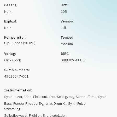
Musikanfrage
Gesang:
BPM:
Nein
105
Explizit:
Version:
Nein
Full
Komponisten:
Tempo:
Dip T
Jones
(
50.0
%)
Medium
Verlag:
ISRC:
Click Clock
GBBE82641157
GEMA numbers:
43525347-001
Instrumentation:
Synthesizer
,
Flöte
,
Elektronisches Schlagzeug
,
Stimmeffekte
,
Synth
Bass
,
Fender Rhodes
,
E-gitarre
,
Drum Kit
,
Synth Pulse
Stimmung:
Selbstbewusst
,
Fröhlich
,
Energiegeladen