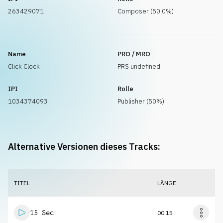
263429071
Composer (50.0%)
Name
PRO / MRO
Click Clock
PRS undefined
IPI
Rolle
1034374093
Publisher (50%)
Alternative Versionen dieses Tracks:
TITEL
LÄNGE
15 Sec
00:15