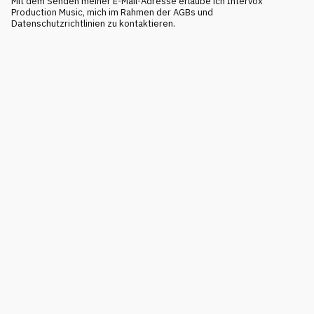
Mit dem Senden meiner E-Mail-Adresse erlaube ich Intervox
Production Music, mich im Rahmen der AGBs und
Datenschutzrichtlinien zu kontaktieren.