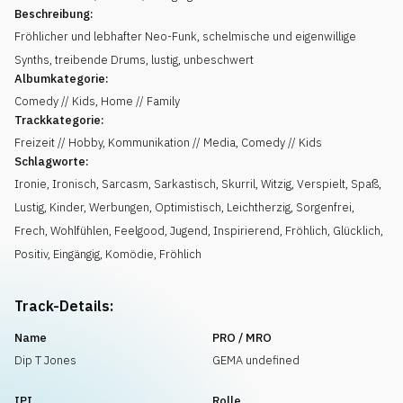
Beschreibung:
Fröhlicher und lebhafter Neo-Funk, schelmische und eigenwillige
Synths, treibende Drums, lustig, unbeschwert
Albumkategorie:
Comedy // Kids, Home // Family
Trackkategorie:
Freizeit // Hobby, Kommunikation // Media, Comedy // Kids
Schlagworte:
Ironie
,
Ironisch
,
Sarcasm
,
Sarkastisch
,
Skurril
,
Witzig
,
Verspielt
,
Spaß
,
Lustig
,
Kinder
,
Werbungen
,
Optimistisch
,
Leichtherzig
,
Sorgenfrei
,
Frech
,
Wohlfühlen
,
Feelgood
,
Jugend
,
Inspirierend
,
Fröhlich
,
Glücklich
,
Positiv
,
Eingängig
,
Komödie
,
Fröhlich
Track-Details:
Name
PRO / MRO
Dip T Jones
GEMA undefined
IPI
Rolle