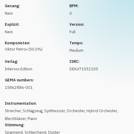
Musikanfrage
Gesang:
BPM:
Nein
0
Explizit:
Version:
Nein
Full
Komponisten:
Tempo:
Viktor
Petrov
(
50.0
%)
Medium
Verlag:
ISRC:
Intervox Edition
DEKU71532105
GEMA numbers:
15862886-001
Instrumentation:
Streicher
,
Schlagzeug
,
Synthesizer
,
Orchester
,
Hybrid Orchester
,
Blechbläser
,
Piano
Stimmung:
Spannend
,
Schleichend
,
Düster