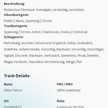
Beschreibung:
Mysteriöse Filmmusik, investigativ, verdächtig, verstohlen
Albumkategorie:
Politik // News, Spannung // Drone
Trackkategorie:
Spannung // Drone, Action // Explosives, Drama // Schicksal
Schlagworte:
Mehrdeutig
,
Unsicher
,
Verwirrend
,
Kryptisch
,
Unklar
,
Undeutlich
,
Indefinite
,
Indeterminate
,
Vorsichtig
,
Wachsam
,
Vorsichtig
,
Umsichtiger
,
Vigilant
,
Discreet
,
Wachsam
,
Vertraulich
,
Geheimnis
,
Privat
,
Detektiv
,
Illegal
,
Verdeckt
,
Classified
,
Verschwörung
,
Intrige
,
Plot
Track-Details:
Name
PRO / MRO
Viktor Petrov
GEMA undefined
IPI
Rolle
536955417
Composer (50.0%)