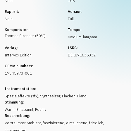
Nein
105
Musikanfrage
Explizit:
Version:
Nein
Full
Komponisten:
Tempo:
Thomas
Strasser
(
50
%)
Medium-langsam
Verlag:
ISRC:
Intervox Edition
DEKU71635332
GEMA numbers:
17345973-001
Instrumentation:
Spezialeffekte (sfx)
,
Synthesizer
,
Flächen
,
Piano
Stimmung:
Warm
,
Entspannt
,
Positiv
Beschreibung:
Verträumter Ambient, faszinierend, eintauchend, friedlich,
schimmernd