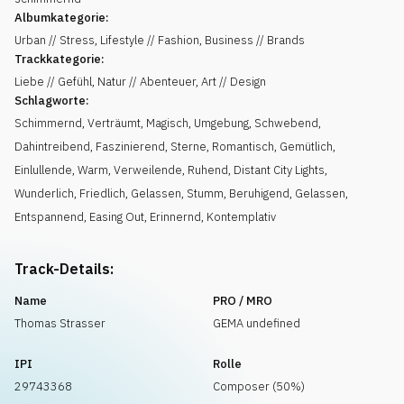
Albumkategorie:
Urban // Stress, Lifestyle // Fashion, Business // Brands
Trackkategorie:
Liebe // Gefühl, Natur // Abenteuer, Art // Design
Schlagworte:
Schimmernd
,
Verträumt
,
Magisch
,
Umgebung
,
Schwebend
,
Dahintreibend
,
Faszinierend
,
Sterne
,
Romantisch
,
Gemütlich
,
Einlullende
,
Warm
,
Verweilende
,
Ruhend
,
Distant City Lights
,
Wunderlich
,
Friedlich
,
Gelassen
,
Stumm
,
Beruhigend
,
Gelassen
,
Entspannend
,
Easing Out
,
Erinnernd
,
Kontemplativ
Track-Details:
Name
PRO / MRO
Thomas Strasser
GEMA undefined
IPI
Rolle
29743368
Composer (50%)