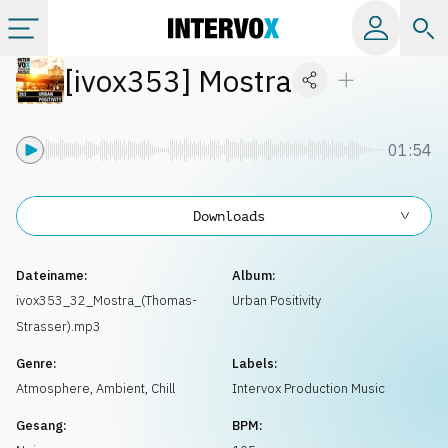
[
ivox353
]
Mostra
Kategorien
Alle Alben
01:54
Labels
Downloads
Playlists
Dateiname:
Album:
ivox353_32_Mostra_(Thomas-
Urban Positivity
Strasser).mp3
Lizenzen
Genre:
Labels:
Atmosphere
,
Ambient, Chill
Intervox Production Music
Info
Gesang:
BPM: