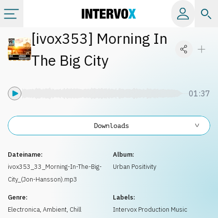
[
ivox353
]
Morning In
Kategorien
The Big City
Alle Alben
01:37
Labels
Downloads
Playlists
Dateiname:
Album:
Lizenzen
ivox353_33_Morning-In-The-Big-
Urban Positivity
City_(Jon-Hansson).mp3
Info
Genre:
Labels:
Electronica
,
Ambient, Chill
Intervox Production Music