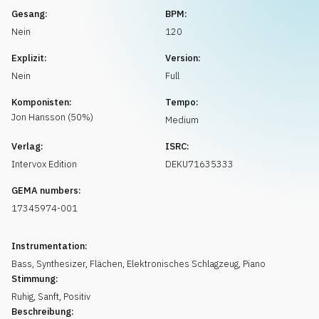
Musikanfrage
Gesang:
BPM:
Nein
120
Explizit:
Version:
Nein
Full
Komponisten:
Tempo:
Jon
Hansson
(
50
%)
Medium
Verlag:
ISRC:
Intervox Edition
DEKU71635333
GEMA numbers:
17345974-001
Instrumentation:
Bass
,
Synthesizer
,
Flächen
,
Elektronisches Schlagzeug
,
Piano
Stimmung:
Ruhig
,
Sanft
,
Positiv
Beschreibung: