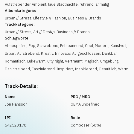
Aufstrebender Ambient, laue Stadtnächte, rührend, anmutig
Albumkategorie:
Urban // Stress, Lifestyle // Fashion, Business // Brands
Trackkategorie:
Urban // Stress, Art // Design, Business // Brands
Schlagworte:
Atmosphäre
,
Pop
,
Schwebend
,
Entspannend
,
Cool
,
Modern
,
Kunstvoll
,
Urban
,
Aufstrebend
,
Kreativ
,
Innovativ
,
Aufgeschlossen
,
Dankbar
,
Romantisch
,
Lukewarm
,
City Night
,
Verträumt
,
Magisch
,
Umgebung
,
Dahintreibend
,
Faszinierend
,
Inspiriert
,
Inspirierend
,
Gemütlich
,
Warm
Track-Details:
Name
PRO / MRO
Jon Hansson
GEMA undefined
IPI
Rolle
542523178
Composer (50%)