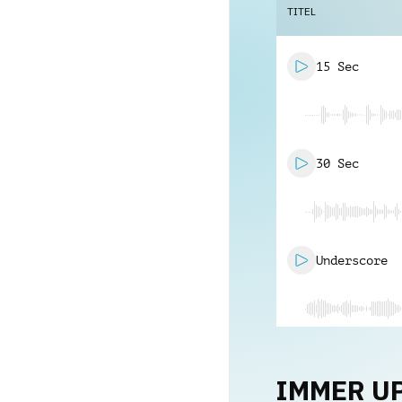
TITEL
15 Sec
30 Sec
Underscore
IMMER U