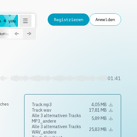
Registrieren
Anmelden
a 4 you
Hoffnungsvoll
Dokumentation
Verspielt
Fashion
Jazz
01:41
sches
Track mp3
4,05 MB
Track wav
17,81 MB
Alle 3 alternativen Tracks
5,89 MB
MP3_andere
Alle 3 alternativen Tracks
25,83 MB
WAV_andere