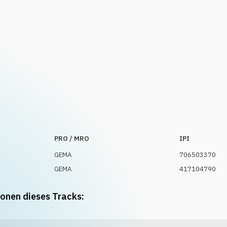
PRO / MRO
IPI
GEMA
706503370
GEMA
417104790
ionen dieses Tracks: