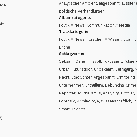
Analytischer Ambient, angespannt, aussteh
ere
politische Verhandlungen
Albumkategorie:
sic
Politik // News, Kommunikation // Media
Trackkategorie:
Politik // News, Forschen // Wissen, Spannu
Drone
Schlagworte:
Seltsam
,
Geheimnisvoll
,
Fokussiert
,
Pulsie
Urban
,
Futuristisch
,
Unbekannt
,
Befragung
,
Nacht
,
Stadtlichter
,
Angespannt
,
Ermittelnd
,
Unternehmen
,
Enthüllung
,
Debunking
,
Crime
Reporter
,
Journalismus
,
Analyzing
,
Profiler
,
Forensik
,
Kriminologie
,
Wissenschaftlich
,
In
Smart Devices
)