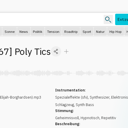
Extr
Sonne
News
Politik
Tension
Roadtrip
Sport
Natur
Hip Hop
67
]
Poly Tics
Instrumentation:
Elijah-Borghardsen).mp3
Spezialeffekte (sfx)
,
Synthesizer
,
Elektroni
Schlagzeug
,
Synth Bass
Stimmung:
Geheimnisvoll
,
Hypnotisch
,
Repetitiv
Beschreibung: