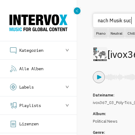
nach
Piano
Neutral
Chill
Kategorien
[
ivox3
Alle Alben
Labels
Dateiname:
ivox367_03_Poly-Tics_(
Playlists
Album:
Political News
Lizenzen
Genre: