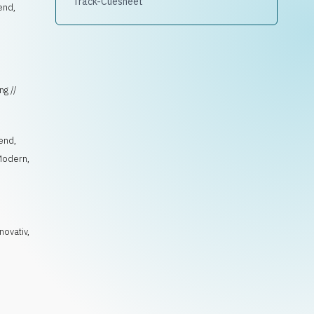
Track-Cuesheet
end,
ng //
rend
,
Modern
,
novativ
,