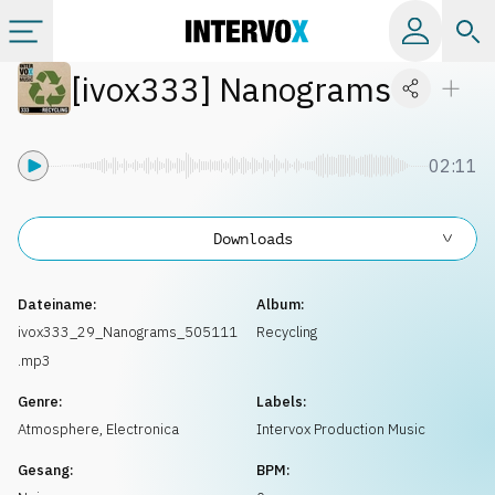
[
ivox333
]
Nanograms
Kategorien
Alle Alben
02:11
Labels
Downloads
Playlists
Dateiname:
Album:
ivox333_29_Nanograms_505111
Recycling
.mp3
Lizenzen
Genre:
Labels:
Atmosphere
,
Electronica
Intervox Production Music
Info
Gesang:
BPM: