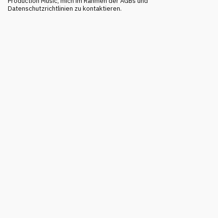
Production Music, mich im Rahmen der AGBs und
Datenschutzrichtlinien zu kontaktieren.