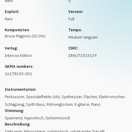
Nein
0
Musikanfrage
Explizit:
Version:
Nein
Full
Komponisten:
Tempo:
Bruce
Maginnis
(
50.0
%)
Medium-langsam
Verlag:
ISRC:
Intervox Edition
DEKU71533329
GEMA numbers:
16178245-001
Instrumentation:
Perkussion
,
Spezialeffekte (sfx)
,
Synthesizer
,
Flächen
,
Elektronisches
Schlagzeug
,
Synth Bass
,
Röhrenglocken
,
E-gitarre
,
Piano
Stimmung:
Spannend
,
Hypnotisch
,
Geheimnisvoll
Beschreibung:
Seltsamer Atmosphere, optimistisch, unbekannte Zukunft,