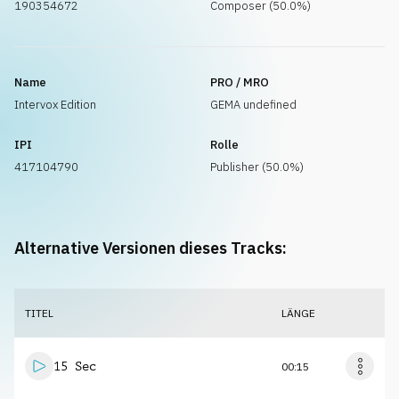
190354672
Composer (50.0%)
Name
PRO / MRO
Intervox Edition
GEMA undefined
IPI
Rolle
417104790
Publisher (50.0%)
Alternative Versionen dieses Tracks:
TITEL
LÄNGE
15 Sec
00:15