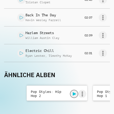
Tristan Clopet
Back In The Day
02:07
Kevin Wesley Farrell
Harlem Streets
02:09
William Austin Clay
Electric Chill
02:01
Ryan Lester
,
Timothy McKay
ÄHNLICHE ALBEN
Pop Styles: Hip
Pop Styl
Hop 2
Hop 1