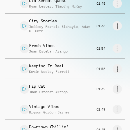
Old School Quest
Musikanfrage
01:48
Ryan Lester
,
Timothy McKay
City Stories
01:46
Jeffrey Francis Bichaylo
,
Adam
G. Guth
Fresh Vibes
01:54
Juan Esteban Arango
Keeping It Real
01:58
Kevin Wesley Farrell
Hip Cat
01:49
Juan Esteban Arango
Vintage Vibes
01:49
Bryson Gordon Barnes
Downtown Chillin'
01:45