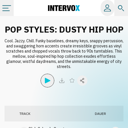
Kategorien
POP STYLES: DUSTY HIP HOP
Cool. Jazzy. Chill. Funky baselines, dreamy keys, snappy percussion,
Alle Alben
and swaggering horn accents create irresistible grooves as vinyl
scratches and chopped vocals throw back to 90s turntables. This
mellow, soul-inspired hip hop collection exudes effortless
Labels
glamour, wistful daydreams, and the unmistakable energy of city
streets.
Playlists
Lizenzen
Info
TRACK
DAUER