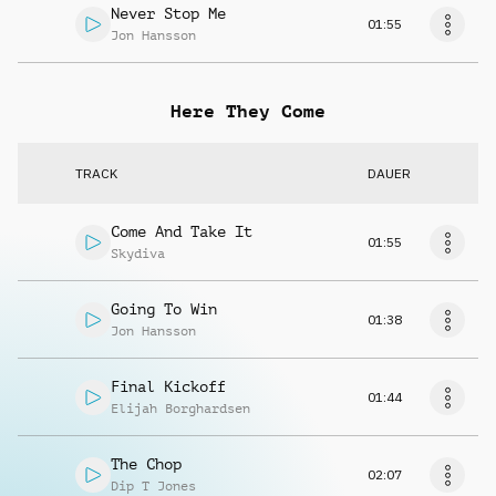
Never Stop Me
01:55
Jon Hansson
Here They Come
TRACK
DAUER
Come And Take It
01:55
Skydiva
Going To Win
01:38
Jon Hansson
Final Kickoff
01:44
Elijah Borghardsen
The Chop
02:07
Dip T Jones