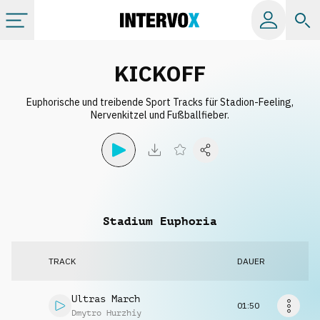
Kategorien
KICKOFF
Euphorische und treibende Sport Tracks für Stadion-Feeling,
Alle Alben
Nervenkitzel und Fußballfieber.
Labels
Playlists
Stadium Euphoria
Lizenzen
TRACK
DAUER
Info
Ultras March
01:50
Dmytro Hurzhiy