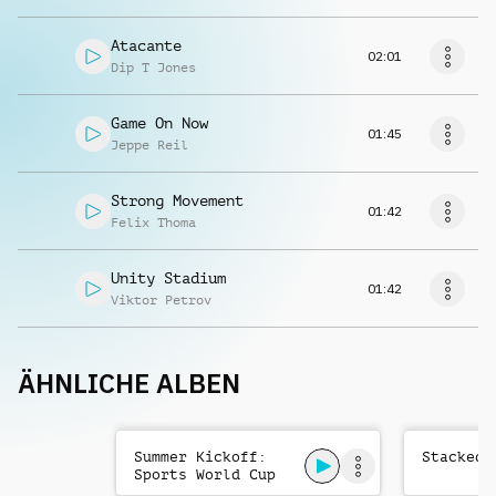
Atacante
02:01
Dip T Jones
Game On Now
01:45
Jeppe Reil
Strong Movement
01:42
Felix Thoma
Unity Stadium
01:42
Viktor Petrov
ÄHNLICHE ALBEN
Summer Kickoff:
Stacked
Sports World Cup
Energetic