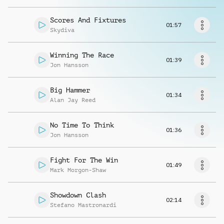
Musikanfrage
Scores And Fixtures
01:57
Skydiva
Winning The Race
01:39
Jon Hansson
Big Hammer
01:34
Alan Jay Reed
No Time To Think
01:36
Jon Hansson
Fight For The Win
01:49
Mark Morgon-Shaw
Showdown Clash
02:14
Stefano Mastronardi