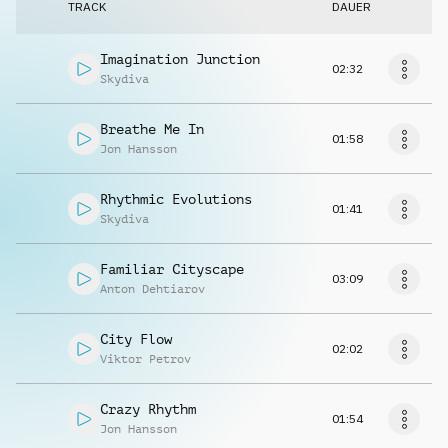
TRACK
DAUER
Imagination Junction
02:32
Skydiva
Breathe Me In
01:58
Jon Hansson
Rhythmic Evolutions
01:41
Skydiva
Familiar Cityscape
03:09
Anton Dehtiarov
City Flow
02:02
Viktor Petrov
Crazy Rhythm
01:54
Jon Hansson