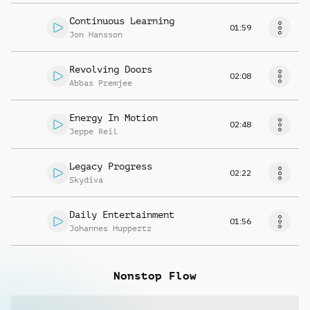
Continuous Learning
01:59
Jon Hansson
Revolving Doors
02:08
Abbas Premjee
Energy In Motion
02:48
Jeppe Reil
Legacy Progress
02:22
Skydiva
Daily Entertainment
01:56
Johannes Huppertz
Nonstop Flow