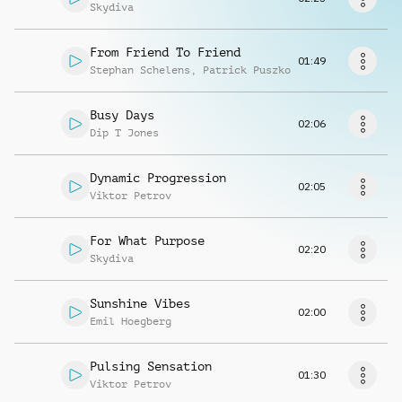
Musikanfrage
Skydiva
From Friend To Friend
01:49
Stephan Schelens
,
Patrick Puszko
Busy Days
02:06
Dip T Jones
Dynamic Progression
02:05
Viktor Petrov
For What Purpose
02:20
Skydiva
Sunshine Vibes
02:00
Emil Hoegberg
Pulsing Sensation
01:30
Viktor Petrov