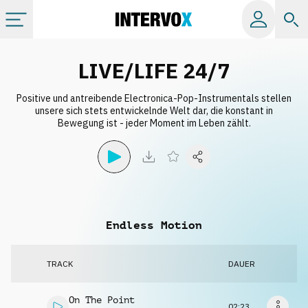
Kategorien
LIVE/LIFE 24/7
Positive und antreibende Electronica-Pop-Instrumentals stellen
Alle Alben
unsere sich stets entwickelnde Welt dar, die konstant in
Bewegung ist - jeder Moment im Leben zählt.
Labels
Playlists
Endless Motion
Lizenzen
TRACK
DAUER
Info
On The Point
02:23