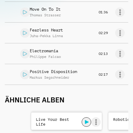
Move On To It
01:36
Thomas Strasser
Fearless Heart
02:29
Juha-Pekka Linna
Electromania
02:13
Philippe Falcao
Positive Disposition
02:17
Markus Segschneider
ÄHNLICHE ALBEN
Live Your Best
Robotic 
Life