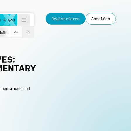
Registrieren
Anmelden
a 4 you
Hoffnungsvoll
Dokumentation
Verspielt
Fashion
Jazz
ES:
MENTARY
umentationen mit