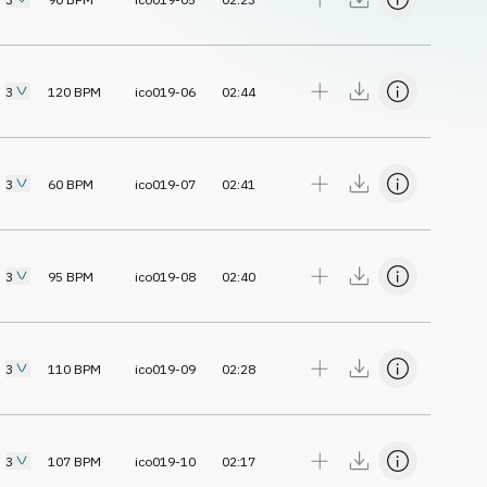
3
120
BPM
ico019-06
02:44
3
60
BPM
ico019-07
02:41
3
95
BPM
ico019-08
02:40
3
110
BPM
ico019-09
02:28
3
107
BPM
ico019-10
02:17