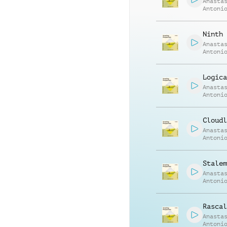
Anasta
Antoni
Ninth 
Anasta
Antoni
Logica
Anasta
Antoni
Cloudl
Anasta
Antoni
Stalem
Anasta
Antoni
Rascal
Anasta
Antoni