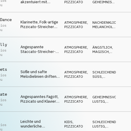
reflektierende und
sios
akzentuiert mit
PIZZICATO
GEHEIMNISVOLL
,
mysteriöse Stimmung
ou
Shakern, Pizzicato und
SCHRÄG
,
MAGISCH
,
Holzbläsern rufen
LUSTIG
Neugier hervor
Dance
Klarinette, Folk-artige
ATMOSPHERE
,
NACHDENKLICH
,
sios
Pizzicato-Streicher
PIZZICATO
MELANCHOLISCH
,
ou
und Marimba
SANFT
,
REPETITIV
,
erzeugen ein
ELEGANT
elegantes und
lly
melancholisches
Angespannte
ATMOSPHERE
,
ÄNGSTLICH
,
Ambiente
sios
Staccato-Streicher-
PIZZICATO
MAGISCH
,
ou
Drones, Pizzicato-
SCHRÄG
,
GEHEIMNISVOLL
,
Arpeggio,
SPANNEND
wiederholendes
ets
Klavier und safte
Süße und safte
ATMOSPHERE
,
SCHLEICHEND
,
Bläsermelodie
sios
Melodielinien driften
PIZZICATO
SÜSS
,
ou
über eine langsame
SCHRÄG
,
SANFT
,
harmonische
NACHDENKLICH
Bewegung
ate
Angespanntes Fagott,
ATMOSPHERE
,
GEHEIMNISVOLL
,
sios
Pizzicato und Klavier
PIZZICATO
LUSTIG
,
ou
mit eigenartiger
SCHRÄG
,
MELANCHOLISCH
,
Bassklarinette und
ÄNGSTLICH
Percussion
Leichte und
KIDS
,
SCHLEICHEND
,
sios
wunderliche
PIZZICATO
LUSTIG
,
ou
Pizzicato-Streicher
SCHRÄG
,