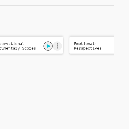
servational
Emotional:
cumentary Scores
Perspectives
l. 2