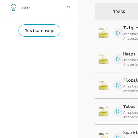
Info
TRACK
Twigle
Musikanfrage
Anasta
Antoni
Heaps
Anasta
Antoni
Floral
Anasta
Antoni
Tubes
Anasta
Antoni
Sparkl