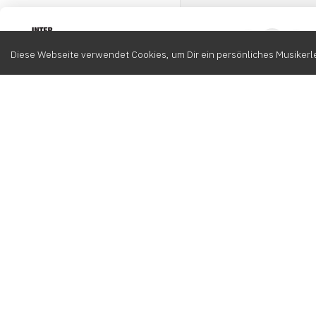
Intervox
0
Diese Webseite verwendet Cookies, um Dir ein persönliches Musikerle
Durchsuchen
Komponisten
K