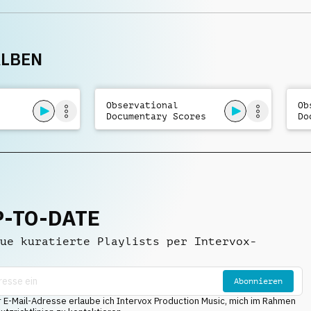
POSITIV
,
über ungewöhnlich
IRONISCH
tiefen Holzbläsern
ALBEN
Observational
Ob
Documentary Scores
Do
Vol. 3
Vo
P-TO-DATE
ue kuratierte Playlists per Intervox-
Abonnieren
E-Mail-Adresse erlaube ich Intervox Production Music, mich im Rahmen