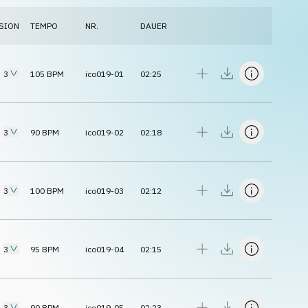
SION
TEMPO
NR.
DAUER
3
105
BPM
ico019-01
02:25
3
90
BPM
ico019-02
02:18
3
100
BPM
ico019-03
02:12
3
95
BPM
ico019-04
02:15
3
90
BPM
ico019-05
02:23