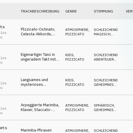
TRACKBESCHREIBUNG
GENRE
STIMMUNG
VER
ts
PIzzicato-Ostinato,
ATMOSPHERE
,
SCHLEICHEND
,
sios
Celesta-Akkorde,
PIZZICATO
MAGISCH
,
ou
Klarinetten- und
SCHRÄG
,
ABENTEUERLICH
,
Flötenmelodien
GEHEIMNISVOLL
erzeugen eine
magische und
Eigenartiger Tanz in
KIDS
,
SCHLEICHEND
,
mysteriöse
sios
ungeradem Takt mit
PIZZICATO
ABENTEUERLICH
,
Soundscape
ou
Pizzicato-Streichern,
SCHRÄG
,
LUSTIG
,
Staccato-Bläsern,
MAGISCH
Marimba und Celesta
Langsames und
KIDS
,
SCHLEICHEND
,
sios
mysteriöses
PIZZICATO
GEHEIMNISVOLL
,
ou
Pizzicato-Ostinato
SCHRÄG
,
MAGISCH
,
verschmilzt mit
LUSTIG
Holzbläsern und
Percussion
Arpeggierte Marimba,
ATMOSPHERE
,
SPHÄRISCH
,
sios
Klavier, Staccato-
PIZZICATO
GEHEIMNISVOLL
,
ou
Bläser, Pizzicato und
ÄNGSTLICH
,
NACHDENKLICH
,
Shaker werden
ABWARTEND
kombiniert und
ets
erzeugen eine
Marimba-Phrasen
ATMOSPHERE
,
SCHLEICHEND
,