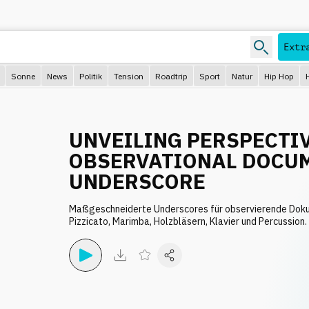
Extr
Sonne
News
Politik
Tension
Roadtrip
Sport
Natur
Hip Hop
UNVEILING PERSPECTIV
OBSERVATIONAL DOCU
UNDERSCORE
Maßgeschneiderte Underscores für observierende Dok
Pizzicato, Marimba, Holzbläsern, Klavier und Percussion.