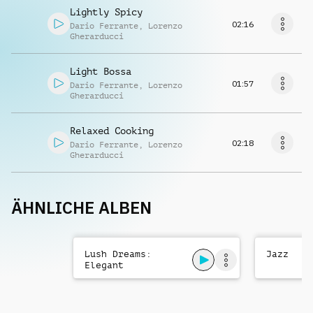
Lightly Spicy
02:16
Dario Ferrante
,
Lorenzo
Gherarducci
Light Bossa
01:57
Dario Ferrante
,
Lorenzo
Gherarducci
Relaxed Cooking
02:18
Dario Ferrante
,
Lorenzo
Gherarducci
ÄHNLICHE ALBEN
Lush Dreams:
Jazz
Elegant
Sophisticated
Lifestyle