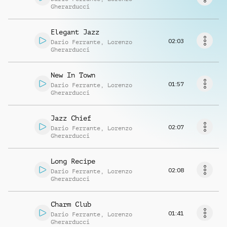
Musikanfrage
Gherarducci
Elegant Jazz
02:03
Dario Ferrante
,
Lorenzo
Gherarducci
New In Town
01:57
Dario Ferrante
,
Lorenzo
Gherarducci
Jazz Chief
02:07
Dario Ferrante
,
Lorenzo
Gherarducci
Long Recipe
02:08
Dario Ferrante
,
Lorenzo
Gherarducci
Charm Club
01:41
Dario Ferrante
,
Lorenzo
Gherarducci