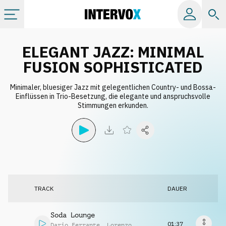
Kategorien
ELEGANT JAZZ: MINIMAL
FUSION SOPHISTICATED
Alle Alben
Minimaler, bluesiger Jazz mit gelegentlichen Country- und Bossa-
Einflüssen in Trio-Besetzung, die elegante und anspruchsvolle
Stimmungen erkunden.
Labels
Playlists
Lizenzen
TRACK
DAUER
Info
Soda Lounge
01:37
Dario Ferrante
,
Lorenzo