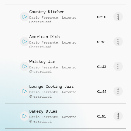
Country Kitchen
02:10
Dario Ferrante
,
Lorenzo
Gherarducci
American Dish
01:51
Dario Ferrante
,
Lorenzo
Gherarducci
Whiskey Jar
01:43
Dario Ferrante
,
Lorenzo
Gherarducci
Lounge Cooking Jazz
01:44
Dario Ferrante
,
Lorenzo
Gherarducci
Bakery Blues
01:51
Dario Ferrante
,
Lorenzo
Gherarducci