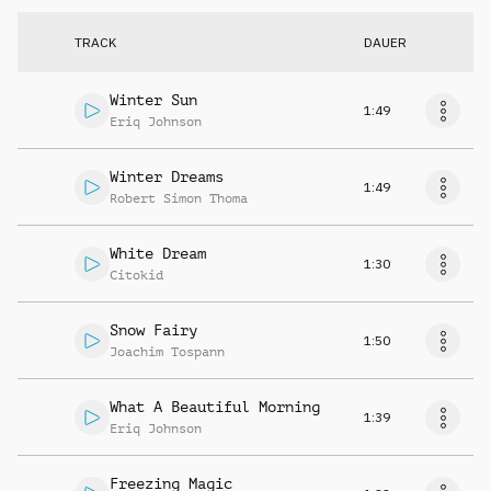
TRACK
DAUER
Winter Sun
1:49
Eriq Johnson
Winter Dreams
1:49
Robert Simon Thoma
White Dream
1:30
Citokid
Snow Fairy
1:50
Joachim Tospann
What A Beautiful Morning
1:39
Eriq Johnson
Freezing Magic