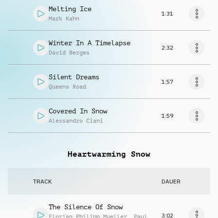
Melting Ice
1:31
Mark Kahn
Winter In A Timelapse
2:32
David Berges
Silent Dreams
1:57
Queens Road
Covered In Snow
1:59
Alessandro Ciani
Heartwarming Snow
TRACK
DAUER
The Silence Of Snow
3:02
Florian Philipp Mueller
,
Paul