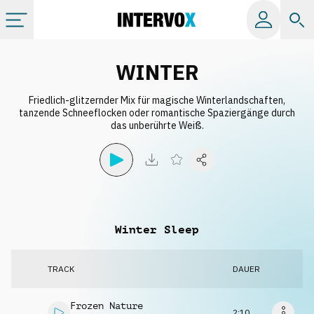
Kategorien
WINTER
Friedlich-glitzernder Mix für magische Winterlandschaften,
Alle Alben
tanzende Schneeflocken oder romantische Spaziergänge durch
das unberührte Weiß.
Labels
Playlists
Winter Sleep
Lizenzen
TRACK
DAUER
Info
Frozen Nature
2:10