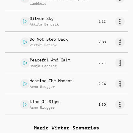
Luebkers
Silver Sky
2:22
Attila Bencsik
Do Not Step Back
2:00
Viktor Petrov
Peaceful And Calm
2:23
Hanjo Gaebler
Hearing The Moment
2:24
Arno Brugger
Line Of Signs
1:50
Arno Brugger
Magic Winter Sceneries