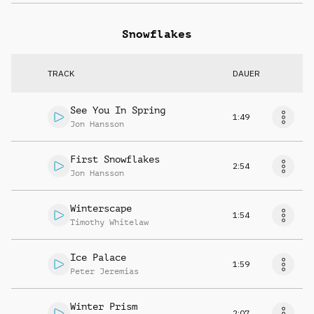
Snowflakes
TRACK
DAUER
See You In Spring
1:49
Jon Hansson
First Snowflakes
2:54
Jon Hansson
Winterscape
1:54
Timothy Whitelaw
Ice Palace
1:59
Peter Jeremias
Winter Prism
2:07