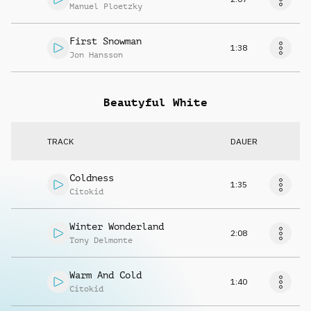
Manuel Ploetzky
First Snowman
1:38
Jon Hansson
Beautyful White
TRACK
DAUER
Coldness
1:35
Citokid
Winter Wonderland
2:08
Tony Delmonte
Warm And Cold
1:40
Citokid