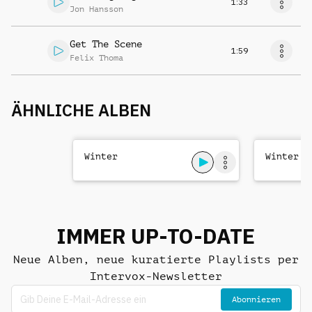
1:33
Jon Hansson
Get The Scene
1:59
Felix Thoma
ÄHNLICHE ALBEN
Winter
Winter W
IMMER UP-TO-DATE
Neue Alben, neue kuratierte Playlists per
Intervox-Newsletter
Abonnieren