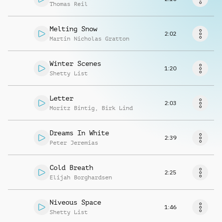
Musikanfrage
Thomas Reil
Melting Snow
2:02
Martin Nicholas Gratton
Winter Scenes
1:20
Shetty List
Letter
2:03
Moritz Bintig
,
Birk Lind
Dreams In White
2:39
Peter Jeremias
Cold Breath
2:25
Elijah Borghardsen
Niveous Space
1:46
Shetty List