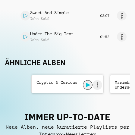
Sweet And Simple
02:07
John Self
Under The Big Tent
01:52
John Self
ÄHNLICHE ALBEN
Cryptic & Curious
Marimba
Undersco
Nature D
Curious
IMMER UP-TO-DATE
Neue Alben, neue kuratierte Playlists per
Intervox-Newsletter