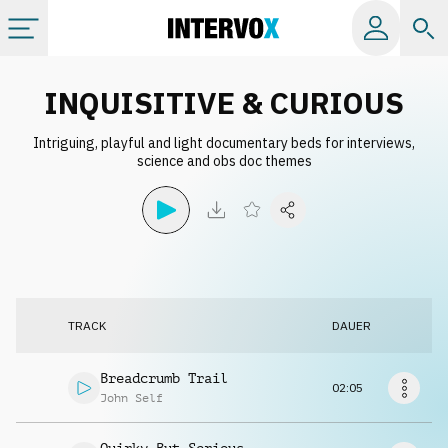
Kategorien
INQUISITIVE & CURIOUS
Intriguing, playful and light documentary beds for interviews,
Alle Alben
science and obs doc themes
Labels
Playlists
TRACK
DAUER
Lizenzen
Breadcrumb Trail
02:05
Info
John Self