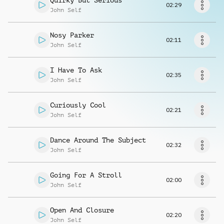
Quirky But Serious
Musikanfrage
02:29
John Self
Nosy Parker
02:11
John Self
I Have To Ask
02:35
John Self
Curiously Cool
02:21
John Self
Dance Around The Subject
02:32
John Self
Going For A Stroll
02:00
John Self
Open And Closure
02:20
John Self